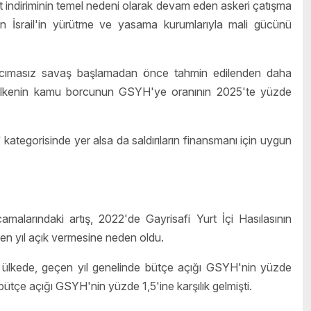
 indiriminin temel nedeni olarak devam eden askeri çatışma
n İsrail'in yürütme ve yasama kurumlarıyla mali gücünü
şı acımasız savaş başlamadan önce tahmin edilenden daha
e ülkenin kamu borcunun GSYH'ye oranının 2025'te yüzde
r" kategorisinde yer alsa da saldırıların finansmanı için uygun
malarındaki artış, 2022'de Gayrisafi Yurt İçi Hasılasının
çen yıl açık vermesine neden oldu.
 ülkede, geçen yıl genelinde bütçe açığı GSYH'nin yüzde
bütçe açığı GSYH'nin yüzde 1,5'ine karşılık gelmişti.