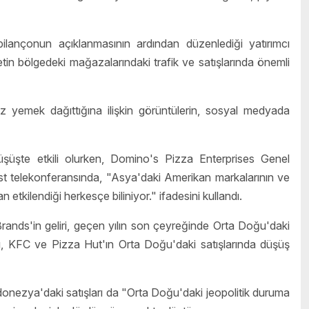
ançonun açıklanmasının ardından düzenlediği yatırımcı
in bölgedeki mağazalarındaki trafik ve satışlarında önemli
siz yemek dağıttığına ilişkin görüntülerin, sosyal medyada
i düşüşte etkili olurken, Domino's Pizza Enterprises Genel
t telekonferansında, "Asya'daki Amerikan markalarının ve
kilendiği herkesçe biliniyor." ifadesini kullandı.
rands'in geliri, geçen yılın son çeyreğinde Orta Doğu'daki
aldı, KFC ve Pizza Hut'ın Orta Doğu'daki satışlarında düşüş
 Endonezya'daki satışları da "Orta Doğu'daki jeopolitik duruma