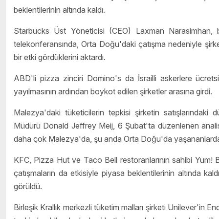
beklentilerinin altında kaldı.
Starbucks Üst Yöneticisi (CEO) Laxman Narasimhan, bil
telekonferansında, Orta Doğu'daki çatışma nedeniyle şirket
bir etki gördüklerini aktardı.
ABD'li pizza zinciri Domino's da İsrailli askerlere ücret
yayılmasının ardından boykot edilen şirketler arasına girdi.
Malezya'daki tüketicilerin tepkisi şirketin satışlarındak
Müdürü Donald Jeffrey Meij, 6 Şubat'ta düzenlenen analis
daha çok Malezya'da, şu anda Orta Doğu'da yaşananlardan et
KFC, Pizza Hut ve Taco Bell restoranlarının sahibi Yum! B
çatışmaların da etkisiyle piyasa beklentilerinin altında k
görüldü.
Birleşik Krallık merkezli tüketim malları şirketi Unilever'in