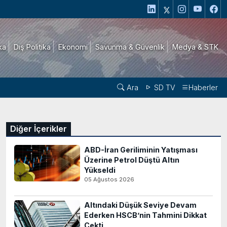
ika
Dış Politika
Ekonomi
Savunma & Güvenlik
Medya & STK
Ara
SD TV
Haberler
Diğer İçerikler
ABD-İran Geriliminin Yatışması
Üzerine Petrol Düştü Altın
Yükseldi
05 Ağustos 2026
Altındaki Düşük Seviye Devam
Ederken HSCB’nin Tahmini Dikkat
Çekti