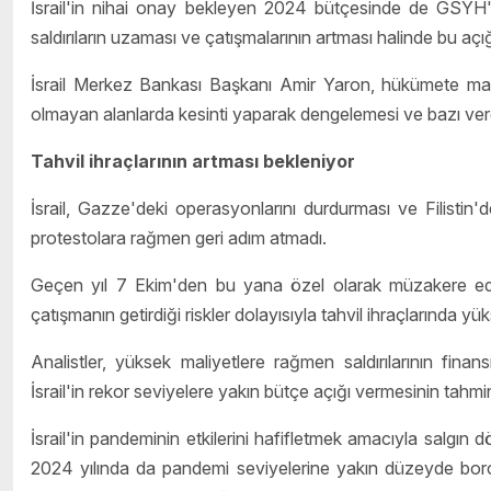
İsrail'in nihai onay bekleyen 2024 bütçesinde de GSYH'n
saldırıların uzaması ve çatışmalarının artması halinde bu aç
İsrail Merkez Bankası Başkanı Amir Yaron, hükümete mali 
olmayan alanlarda kesinti yaparak dengelemesi ve bazı ver
Tahvil ihraçlarının artması bekleniyor
İsrail, Gazze'deki operasyonlarını durdurması ve Filistin
protestolara rağmen geri adım atmadı.
Geçen yıl 7 Ekim'den bu yana özel olarak müzakere edile
çatışmanın getirdiği riskler dolayısıyla tahvil ihraçlarında yü
Analistler, yüksek maliyetlere rağmen saldırılarının fin
İsrail'in rekor seviyelere yakın bütçe açığı vermesinin tahmin e
İsrail'in pandeminin etkilerini hafifletmek amacıyla salgın d
2024 yılında da pandemi seviyelerine yakın düzeyde borçlan