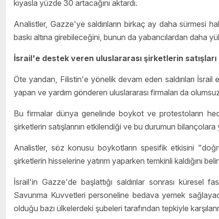
kıyasla yüzde 30 artacağını aktardı.
Analistler, Gazze'ye saldırıların birkaç ay daha sürmesi ha
baskı altına girebileceğini, bunun da yabancılardan daha yük
İsrail'e destek veren uluslararası şirketlerin satışlar
Öte yandan, Filistin'e yönelik devam eden saldırıları İsrail
yapan ve yardım gönderen uluslararası firmaları da olumsuz 
Bu firmalar dünya genelinde boykot ve protestoların hed
şirketlerin satışlarının etkilendiği ve bu durumun bilançolara
Analistler, söz konusu boykotların spesifik etkisini "do
şirketlerin hisselerine yatırım yaparken temkinli kaldığını belir
İsrail'in Gazze'de başlattığı saldırılar sonrası küresel fas
Savunma Kuvvetleri personeline bedava yemek sağlayaca
olduğu bazı ülkelerdeki şubeleri tarafından tepkiyle karşılanm