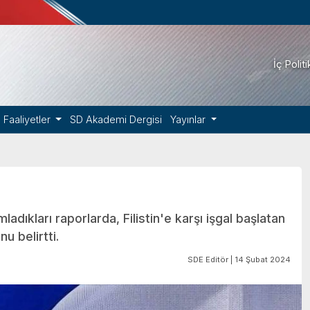
İç Polit
Faaliyetler
SD Akademi Dergisi
Yayınlar
adıkları raporlarda, Filistin'e karşı işgal başlatan
u belirtti.
SDE Editör | 14 Şubat 2024