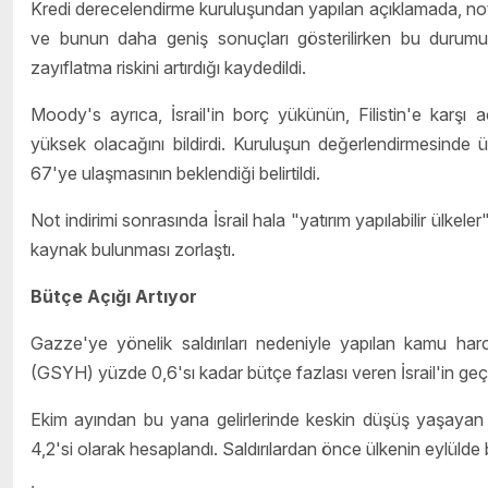
Kredi derecelendirme kuruluşundan yapılan açıklamada, not
ve bunun daha geniş sonuçları gösterilirken bu durumu
zayıflatma riskini artırdığı kaydedildi.
Moody's ayrıca, İsrail'in borç yükünün, Filistin'e kar
yüksek olacağını bildirdi. Kuruluşun değerlendirmesind
67'ye ulaşmasının beklendiği belirtildi.
Not indirimi sonrasında İsrail hala "yatırım yapılabilir ülkele
kaynak bulunması zorlaştı.
Bütçe Açığı Artıyor
Gazze'ye yönelik saldırıları nedeniyle yapılan kamu harca
(GSYH) yüzde 0,6'sı kadar bütçe fazlası veren İsrail'in ge
Ekim ayından bu yana gelirlerinde keskin düşüş yaşayan
4,2'si olarak hesaplandı. Saldırılardan önce ülkenin eylülde 