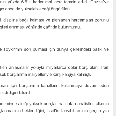
in yüzde 6,6'sı kadar mali açık tahmin edildi. Gazze'ye
ığın daha da yükselebileceği öngörüldü.
disipline bağlı kalması ve planlanan harcamaları zorunlu
gileri artırması yönünde çağrıda bulunmuştu.
'de soykırımın son bulması için dünya genelindeki baskı ve
n anlaşmalar yoluyla milyarlarca dolar borç alan İsrail,
ksek borçlanma maliyetleriyle karşı karşıya kalmıştı.
ansmanı için borçlanma kanallarını kullanmaya devam eden
dildiğini bildirdi.
öneminde aldığı yüksek borçları hatırlatan analistler, ülkenin
masının beklendiğini, İsrail'in tahvil ihracının geçen yıla