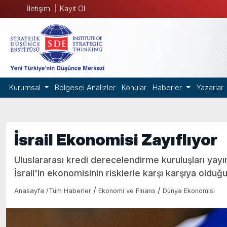
İletişim
Kayıt Ol
Kurumsal
Bölgesel Analizler
Konular
Haberler
Yazarlar
İsrail Ekonomisi Zayıflıyor
Uluslararası kredi derecelendirme kuruluşları yayıml
İsrail'in ekonomisinin risklerle karşı karşıya olduğun
/
/
Anasayfa
/
Tüm Haberler
Ekonomi ve Finans
Dünya Ekonomisi