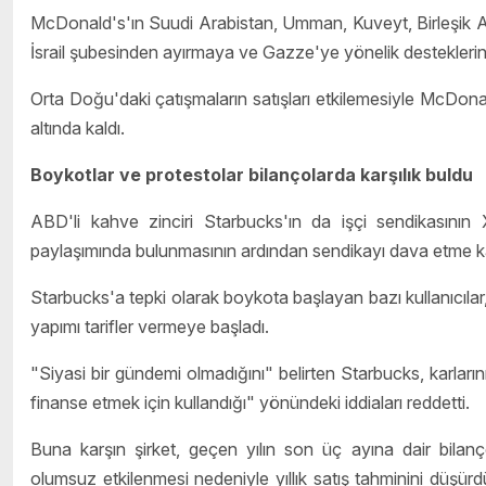
McDonald's'ın Suudi Arabistan, Umman, Kuveyt, Birleşik Arap
İsrail şubesinden ayırmaya ve Gazze'ye yönelik desteklerin
Orta Doğu'daki çatışmaların satışları etkilemesiyle McDonal
altında kaldı.
Boykotlar ve protestolar bilançolarda karşılık buldu
ABD'li kahve zinciri Starbucks'ın da işçi sendikasının
paylaşımında bulunmasının ardından sendikayı dava etme ka
Starbucks'a tepki olarak boykota başlayan bazı kullanıcılar,
yapımı tarifler vermeye başladı.
"Siyasi bir gündemi olmadığını" belirten Starbucks, karları
finanse etmek için kullandığı" yönündeki iddiaları reddetti.
Buna karşın şirket, geçen yılın son üç ayına dair bilan
olumsuz etkilenmesi nedeniyle yıllık satış tahminini düşür