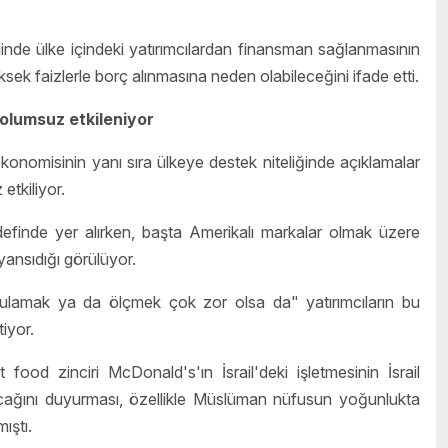
linde ülke içindeki yatırımcılardan finansman sağlanmasının
sek faizlerle borç alınmasına neden olabileceğini ifade etti.
ı olumsuz etkileniyor
 ekonomisinin yanı sıra ülkeye destek niteliğinde açıklamalar
etkiliyor.
efinde yer alırken, başta Amerikalı markalar olmak üzere
 yansıdığı görülüyor.
ğrulamak ya da ölçmek çok zor olsa da" yatırımcıların bu
tiyor.
t food zinciri McDonald's'ın İsrail'deki işletmesinin İsrail
ğını duyurması, özellikle Müslüman nüfusun yoğunlukta
ıştı.