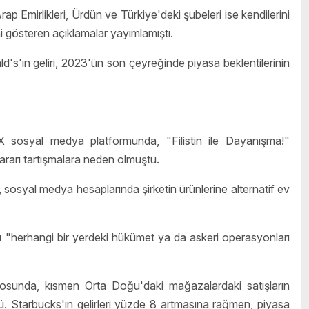
 Emirlikleri, Ürdün ve Türkiye'deki şubeleri ise kendilerini
i gösteren açıklamalar yayımlamıştı.
d's'ın geliri, 2023'ün son çeyreğinde piyasa beklentilerinin
 X sosyal medya platformunda, "Filistin ile Dayanışma!"
rarı tartışmalara neden olmuştu.
 sosyal medya hesaplarında şirketin ürünlerine alternatif ev
nı "herhangi bir yerdeki hükümet ya da askeri operasyonları
çosunda, kısmen Orta Doğu'daki mağazalardaki satışların
dü. Starbucks'ın gelirleri yüzde 8 artmasına rağmen, piyasa