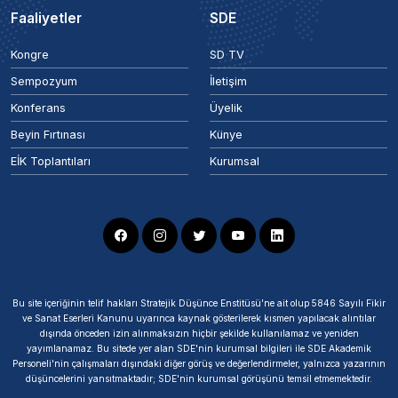
Faaliyetler
SDE
Kongre
SD TV
Sempozyum
İletişim
Konferans
Üyelik
Beyin Fırtınası
Künye
EİK Toplantıları
Kurumsal
Bu site içeriğinin telif hakları Stratejik Düşünce Enstitüsü’ne ait olup 5846 Sayılı Fikir
ve Sanat Eserleri Kanunu uyarınca kaynak gösterilerek kısmen yapılacak alıntılar
dışında önceden izin alınmaksızın hiçbir şekilde kullanılamaz ve yeniden
yayımlanamaz. Bu sitede yer alan SDE'nin kurumsal bilgileri ile SDE Akademik
Personeli'nin çalışmaları dışındaki diğer görüş ve değerlendirmeler, yalnızca yazarının
düşüncelerini yansıtmaktadır; SDE'nin kurumsal görüşünü temsil etmemektedir.