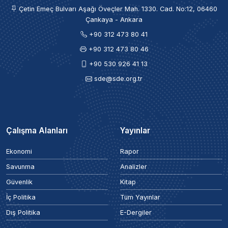
Çetin Emeç Bulvarı Aşağı Öveçler Mah. 1330. Cad. No:12, 06460
Çankaya - Ankara
+90 312 473 80 41
+90 312 473 80 46
+90 530 926 41 13
sde@sde.org.tr
Çalışma Alanları
Yayınlar
Ekonomi
Rapor
Savunma
Analizler
Güvenlik
Kitap
İç Politika
Tüm Yayınlar
Dış Politika
E-Dergiler