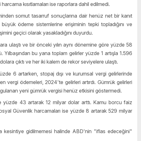
i harcama kısıtlamaları ise raporlara dahil edilmedi.
inden somut tasarruf sonuçlarına dair henüz net bir kanıt
n büyük ödeme sistemlerine erişiminin tepki topladığını ve
imini geçici olarak yasakladığını duyurdu.
olara ulaştı ve bir önceki yılın aynı dönemine göre yüzde 58
dü. Yılbaşından bu yana toplam gelirler yüzde 1 artışla 1.596
dolara çıktı ve her iki kalem de rekor seviyelere ulaştı.
ı yüzde 6 artarken, stopaj dışı ve kurumsal vergi gelirlerinde
 vergi ödemeleri, 2024'te gelirleri artırdı. Gümrük gelirleri
ygulanan yeni gümrük vergisi henüz etkisini göstermedi.
 yüzde 43 artarak 12 milyar dolar arttı. Kamu borcu faiz
Sosyal Güvenlik harcamaları ise yüzde 8 artarak 529 milyar
kesintiye gidilmemesi halinde ABD'nin "iflas edeceğini"