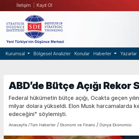
İletişim
Kayıt Ol
Kurumsal
Bölgesel Analizler
Konular
Haberler
Yazarlar
ABD’de Bütçe Açığı Rekor 
Federal hükümetin bütçe açığı, Ocakta geçen yılın 
milyar dolara yükseldi. Elon Musk harcamalarda ke
edeceğini" söylemişti.
/
/
Anasayfa
/
Tüm Haberler
Ekonomi ve Finans
Dünya Ekonomisi