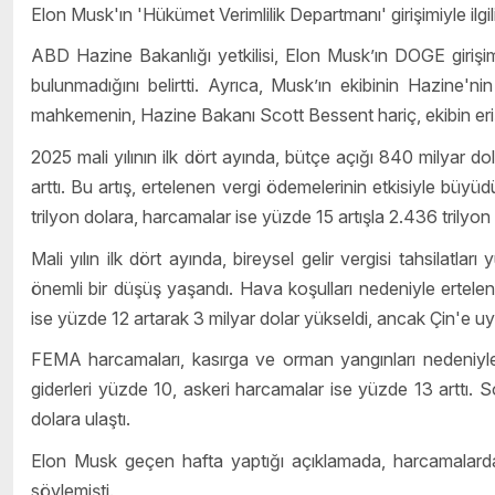
Elon Musk'ın 'Hükümet Verimlilik Departmanı' girişimiyle ilgil
ABD Hazine Bakanlığı yetkilisi, Elon Musk’ın DOGE girişim
bulunmadığını belirtti. Ayrıca, Musk’ın ekibinin Hazine'ni
mahkemenin, Hazine Bakanı Scott Bessent hariç, ekibin eriş
2025 mali yılının ilk dört ayında, bütçe açığı 840 milyar d
arttı. Bu artış, ertelenen vergi ödemelerinin etkisiyle büyü
trilyon dolara, harcamalar ise yüzde 15 artışla 2.436 trilyon 
Mali yılın ilk dört ayında, bireysel gelir vergisi tahsilatlar
önemli bir düşüş yaşandı. Hava koşulları nedeniyle ertelenen
ise yüzde 12 artarak 3 milyar dolar yükseldi, ancak Çin'e u
FEMA harcamaları, kasırga ve orman yangınları nedeniyle
giderleri yüzde 10, askeri harcamalar ise yüzde 13 arttı. 
dolara ulaştı.
Elon Musk geçen hafta yaptığı açıklamada, harcamalarda 
söylemişti.