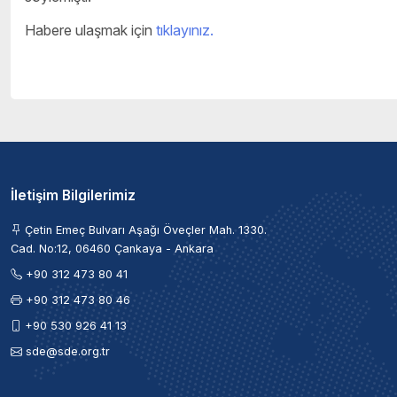
Habere ulaşmak için
tıklayınız.
İletişim Bilgilerimiz
Çetin Emeç Bulvarı Aşağı Öveçler Mah. 1330.
Cad. No:12, 06460 Çankaya - Ankara
+90 312 473 80 41
+90 312 473 80 46
+90 530 926 41 13
sde@sde.org.tr