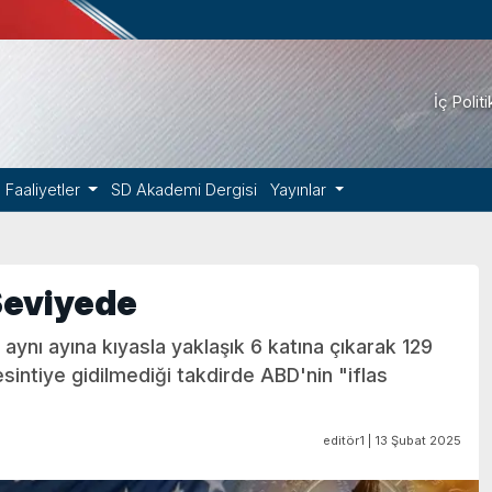
İç Polit
Faaliyetler
SD Akademi Dergisi
Yayınlar
Seviyede
aynı ayına kıyasla yaklaşık 6 katına çıkarak 129
sintiye gidilmediği takdirde ABD'nin "iflas
editör1 | 13 Şubat 2025