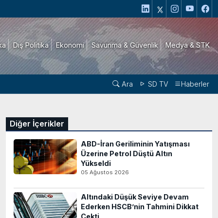
ika
Dış Politika
Ekonomi
Savunma & Güvenlik
Medya & STK
Ara
SD TV
Haberler
Diğer İçerikler
ABD-İran Geriliminin Yatışması
Üzerine Petrol Düştü Altın
Yükseldi
05 Ağustos 2026
Altındaki Düşük Seviye Devam
Ederken HSCB’nin Tahmini Dikkat
Çekti