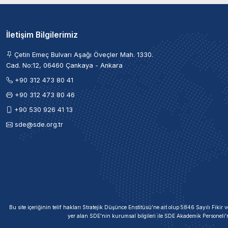
İletişim Bilgilerimiz
Çetin Emeç Bulvarı Aşağı Öveçler Mah. 1330.
Cad. No:12, 06460 Çankaya - Ankara
+90 312 473 80 41
+90 312 473 80 46
+90 530 926 41 13
sde@sde.org.tr
Bu site içeriğinin telif hakları Stratejik Düşünce Enstitüsü’ne ait olup 5846 Sayılı Fik
yer alan SDE'nin kurumsal bilgileri ile SDE Akademik Personeli'