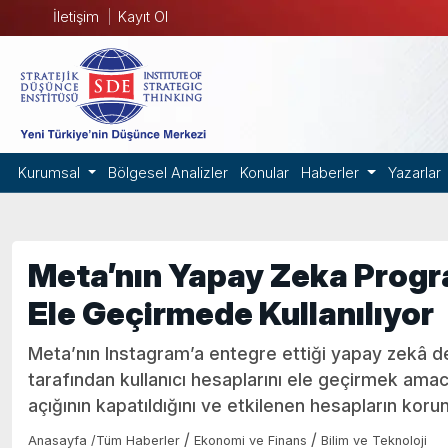
İletişim
Kayıt Ol
Kurumsal
Bölgesel Analizler
Konular
Haberler
Yazarlar
Meta’nın Yapay Zeka Progr
Ele Geçirmede Kullanılıyor
Meta’nın Instagram’a entegre ettiği yapay zekâ de
tarafından kullanıcı hesaplarını ele geçirmek amacıy
açığının kapatıldığını ve etkilenen hesapların koru
/
/
Anasayfa
/
Tüm Haberler
Ekonomi ve Finans
Bilim ve Teknoloji