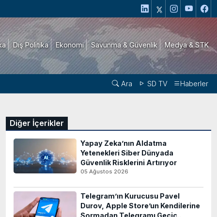
ika
Dış Politika
Ekonomi
Savunma & Güvenlik
Medya & STK
Ara
SD TV
Haberler
Diğer İçerikler
Yapay Zeka’nın Aldatma
Yetenekleri Siber Dünyada
Güvenlik Risklerini Artırıyor
05 Ağustos 2026
Telegram’ın Kurucusu Pavel
Durov, Apple Store’un Kendilerine
Sormadan Telegramı Geçic..