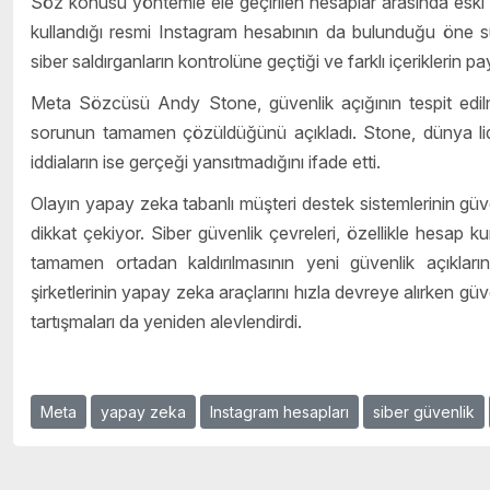
Söz konusu yöntemle ele geçirilen hesaplar arasında e
kullandığı resmi Instagram hesabının da bulunduğu öne sür
siber saldırganların kontrolüne geçtiği ve farklı içeriklerin payl
Meta Sözcüsü Andy Stone, güvenlik açığının tespit edilme
sorunun tamamen çözüldüğünü açıkladı. Stone, dünya liderl
iddiaların ise gerçeği yansıtmadığını ifade etti.
Olayın yapay zeka tabanlı müşteri destek sistemlerinin güve
dikkat çekiyor. Siber güvenlik çevreleri, özellikle hesap 
tamamen ortadan kaldırılmasının yeni güvenlik açıkların
şirketlerinin yapay zeka araçlarını hızla devreye alırken gü
tartışmaları da yeniden alevlendirdi.
Meta
yapay zeka
Instagram hesapları
siber güvenlik