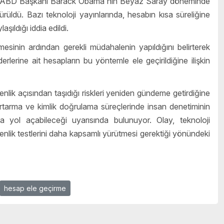
ski ABD Başkanı Barack Obama'nın Beyaz Saray döneminde
üldü. Bazı teknoloji yayınlarında, hesabın kısa süreliğine
aşıldığı iddia edildi.
sinin ardından gerekli müdahalenin yapıldığını belirterek
erine ait hesapların bu yöntemle ele geçirildiğine ilişkin
nlik açısından taşıdığı riskleri yeniden gündeme getirdiğine
kurtarma ve kimlik doğrulama süreçlerinde insan denetiminin
a yol açabileceği uyarısında bulunuyor. Olay, teknoloji
venlik testlerini daha kapsamlı yürütmesi gerektiği yönündeki
hesap ele geçirme