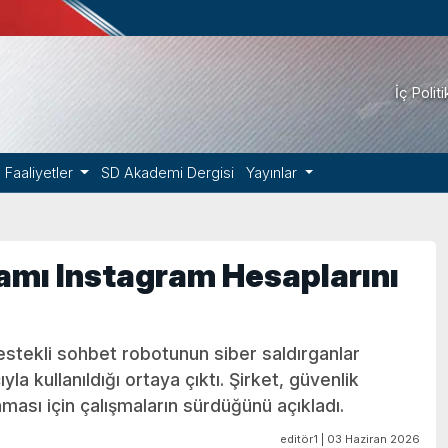
İç Polit
Faaliyetler
SD Akademi Dergisi
Yayınlar
amı Instagram Hesaplarını
stekli sohbet robotunun siber saldırganlar
la kullanıldığı ortaya çıktı. Şirket, güvenlik
nması için çalışmaların sürdüğünü açıkladı.
editör1 | 03 Haziran 2026