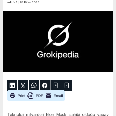
editör1 | 28 Ekim 2025
Teknoloji milyarderi Elon Musk, sahibi olduğu yapay