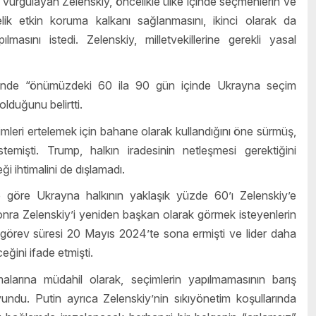
u vurgulayan Zelenskiy, öncelikle ülke içinde seçmenlerin ve
ik etkin koruma kalkanı sağlanmasını, ikinci olarak da
lmasını istedi. Zelenskiy, milletvekillerine gerekli yasal
halinde “önümüzdeki 60 ila 90 gün içinde Ukrayna seçim
lduğunu belirtti.
eri ertelemek için bahane olarak kullandığını öne sürmüş,
temişti. Trump, halkın iradesinin netleşmesi gerektiğini
i ihtimalini de dışlamadı.
ne göre Ukrayna halkının yaklaşık yüzde 60’ı Zelenskiy’e
nra Zelenskiy’i yeniden başkan olarak görmek isteyenlerin
k görev süresi 20 Mayıs 2024’te sona ermişti ve lider daha
ğini ifade etmişti.
larına müdahil olarak, seçimlerin yapılmamasının barış
undu. Putin ayrıca Zelenskiy’nin sıkıyönetim koşullarında