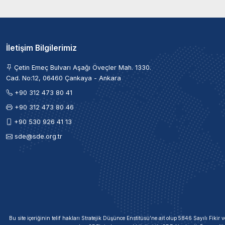
İletişim Bilgilerimiz
Çetin Emeç Bulvarı Aşağı Öveçler Mah. 1330.
Cad. No:12, 06460 Çankaya - Ankara
+90 312 473 80 41
+90 312 473 80 46
+90 530 926 41 13
sde@sde.org.tr
Bu site içeriğinin telif hakları Stratejik Düşünce Enstitüsü’ne ait olup 5846 Sayılı Fik