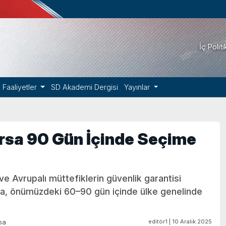
İç Polit
Faaliyetler
SD Akademi Dergisi
Yayınlar
ırsa 90 Gün İçinde Seçime
e Avrupalı müttefiklerin güvenlik garantisi
yla, önümüzdeki 60–90 gün içinde ülke genelinde
editör1 | 10 Aralık 2025
pa