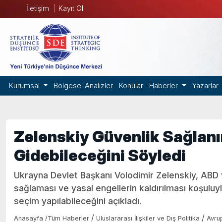
İletişim
Kayıt Ol
Kurumsal
Bölgesel Analizler
Konular
Haberler
Yazarlar
Zelenskiy Güvenlik Sağlan
Gidebileceğini Söyledi
Ukrayna Devlet Başkanı Volodimir Zelenskiy, ABD v
sağlaması ve yasal engellerin kaldırılması koşulu
seçim yapılabileceğini açıkladı.
/
/
Anasayfa
/
Tüm Haberler
Uluslararası İlişkiler ve Dış Politika
Avru