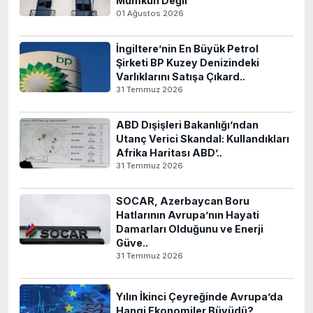
Mümkün Değil
01 Ağustos 2026
İngiltere’nin En Büyük Petrol
Şirketi BP Kuzey Denizindeki
Varlıklarını Satışa Çıkard..
31 Temmuz 2026
ABD Dışişleri Bakanlığı’ndan
Utanç Verici Skandal: Kullandıkları
Afrika Haritası ABD’..
31 Temmuz 2026
SOCAR, Azerbaycan Boru
Hatlarının Avrupa’nın Hayati
Damarları Olduğunu ve Enerji
Güve..
31 Temmuz 2026
Yılın İkinci Çeyreğinde Avrupa’da
Hangi Ekonomiler Büyüdü?