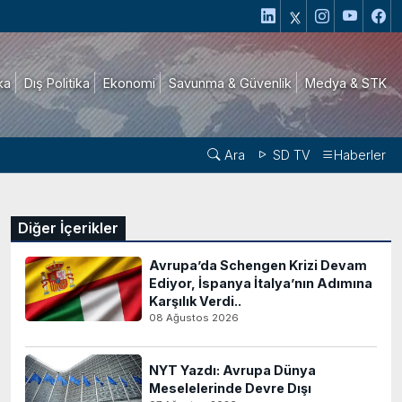
ika
Dış Politika
Ekonomi
Savunma & Güvenlik
Medya & STK
Ara
SD TV
Haberler
Diğer İçerikler
Avrupa’da Schengen Krizi Devam
Ediyor, İspanya İtalya’nın Adımına
Karşılık Verdi..
08 Ağustos 2026
NYT Yazdı: Avrupa Dünya
Meselelerinde Devre Dışı