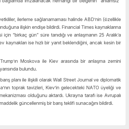
bu bağlamda imzalanacak herhangi bir belgenin “anlamsız”
tkililer, ilerleme sağlanamaması halinde ABD’nin (özellikle
duğuna ilişkin endişe bildirdi. Financial Times kaynaklarına
 için “birkaç gün” süre tanıdığı ve anlaşmanın 25 Aralık’a
kaynakları ise hızlı bir yanıt beklendiğini, ancak kesin bir
rump’ın Moskova ile Kiev arasında bir anlaşma zemini
arısında bulundu.
ış planı ile ilişkili olarak Wall Street Journal ve diplomatik
’nın toprak tavizleri, Kiev’in gelecekteki NATO üyeliği ve
ı mekanizması olduğunu aktardı. Ukrayna tarafı ise Avrupalı
maddelik güncellenmiş bir barış teklifi sunacağını bildirdi.