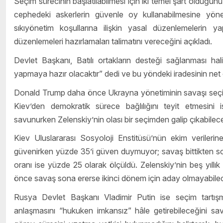
Seçim sürecinin başlatılabilmesi için iki temel şart olduğun
cephedeki askerlerin güvenle oy kullanabilmesine yönel
sıkıyönetim koşullarına ilişkin yasal düzenlemelerin yapı
düzenlemeleri hazırlamaları talimatını vereceğini açıkladı.
Devlet Başkanı, Batılı ortakların desteği sağlanması 
yapmaya hazır olacaktır” dedi ve bu yöndeki iradesinin net o
Donald Trump daha önce Ukrayna yönetiminin savaşı seçiml
Kiev’den demokratik sürece bağlılığını teyit etmesini is
savunurken Zelenskiy’nin olası bir seçimden galip çıkabileceğ
Kiev Uluslararası Sosyoloji Enstitüsü’nün ekim verileri
güvenirken yüzde 35’i güven duymuyor; savaş bittikten so
oranı ise yüzde 25 olarak ölçüldü. Zelenskiy’nin beş yıllı
önce savaş sona ererse ikinci dönem için aday olmayabilece
Rusya Devlet Başkanı Vladimir Putin ise seçim tartışma
anlaşmasını “hukuken imkansız” hâle getirebileceğini sav