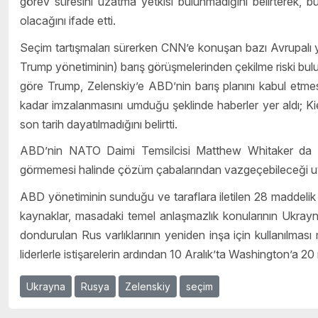
görev süresini uzatma yetkisi bulunmadığını belirterek, 
olacağını ifade etti.
Seçim tartışmaları sürerken CNN’e konuşan bazı Avrupalı ye
Trump yönetiminin) barış görüşmelerinden çekilme riski bulun
göre Trump, Zelenskiy’e ABD’nin barış planını kabul etmesi
kadar imzalanmasını umduğu şeklinde haberler yer aldı; Kiev 
son tarih dayatılmadığını belirtti.
ABD’nin NATO Daimi Temsilcisi Matthew Whitaker da T
görmemesi halinde çözüm çabalarından vazgeçebileceği uy
ABD yönetiminin sunduğu ve taraflara iletilen 28 maddelik bar
kaynaklar, masadaki temel anlaşmazlık konularının Ukrayna
dondurulan Rus varlıklarının yeniden inşa için kullanılmas
liderlerle istişarelerin ardından 10 Aralık’ta Washington’a 20 
Ukrayna
Rusya
Zelenskiy
seçim