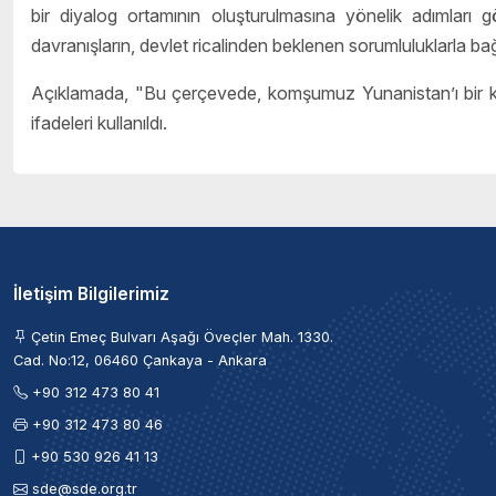
bir diyalog ortamının oluşturulmasına yönelik adımları 
davranışların, devlet ricalinden beklenen sorumluluklarla b
Açıklamada, "Bu çerçevede, komşumuz Yunanistan’ı bir kez
ifadeleri kullanıldı.
İletişim Bilgilerimiz
Çetin Emeç Bulvarı Aşağı Öveçler Mah. 1330.
Cad. No:12, 06460 Çankaya - Ankara
+90 312 473 80 41
+90 312 473 80 46
+90 530 926 41 13
sde@sde.org.tr