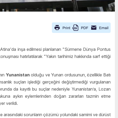
 Atina'da inşa edilmesi planlanan "Sürmene Dünya Pontus
konuşması hatırlatılarak "Yakın tarihimiz hakkında sarf ettiği
anın
Yunanistan
olduğu ve Yunan ordusunun, özellikle Batı
anlık suçları işlediği gerçeğini değiştirmediği vurgulanan
orunda da kayıtlı bu suçlar nedeniyle Yunanistan’a, Lozan
kuna aykırı eylemlerinden doğan zararları tazmin etme
er verildi.
 ülke arasındaki sorunların çözümü yolundaki samimi ve dürüst