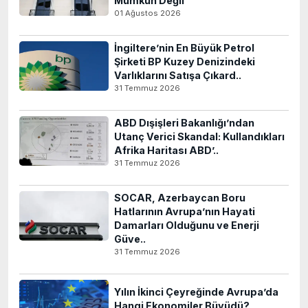
Mümkün Değil
01 Ağustos 2026
İngiltere’nin En Büyük Petrol
Şirketi BP Kuzey Denizindeki
Varlıklarını Satışa Çıkard..
31 Temmuz 2026
ABD Dışişleri Bakanlığı’ndan
Utanç Verici Skandal: Kullandıkları
Afrika Haritası ABD’..
31 Temmuz 2026
SOCAR, Azerbaycan Boru
Hatlarının Avrupa’nın Hayati
Damarları Olduğunu ve Enerji
Güve..
31 Temmuz 2026
Yılın İkinci Çeyreğinde Avrupa’da
Hangi Ekonomiler Büyüdü?