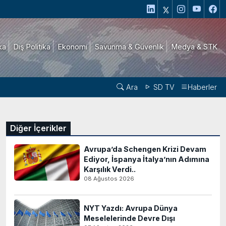
ika
Dış Politika
Ekonomi
Savunma & Güvenlik
Medya & STK
Ara
SD TV
Haberler
Diğer İçerikler
Avrupa’da Schengen Krizi Devam
Ediyor, İspanya İtalya’nın Adımına
Karşılık Verdi..
08 Ağustos 2026
NYT Yazdı: Avrupa Dünya
Meselelerinde Devre Dışı