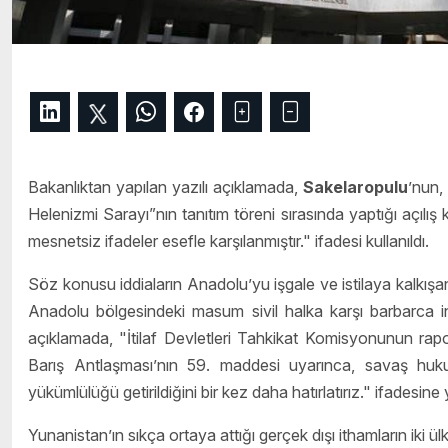
Bakanlıktan yapılan yazılı açıklamada,
Sakelaropulu
’nun,
Helenizmi Sarayı”nın tanıtım töreni sırasında yaptığı açılış 
mesnetsiz ifadeler esefle karşılanmıştır." ifadesi kullanıldı.
Söz konusu iddiaların Anadolu’yu işgale ve istilaya kalkış
Anadolu bölgesindeki masum sivil halka karşı barbarca ins
açıklamada, "İtilaf Devletleri Tahkikat Komisyonunun rap
Barış Antlaşması’nın 59. maddesi uyarınca, savaş huku
yükümlülüğü getirildiğini bir kez daha hatırlatırız." ifadesine y
Yunanistan’ın sıkça ortaya attığı gerçek dışı ithamların iki