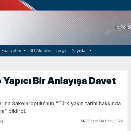
İç Polit
Faaliyetler
SD Akademi Dergisi
Yayınlar
 Yapıcı Bir Anlayışa Davet
erina Sakelaropulu’nun "Türk yakın tarihi hakkında
dirdi.​​​​​​​
SDE Editör | 13 Ocak 2022
pa