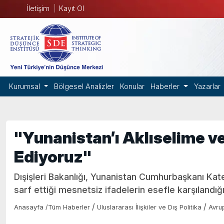
İletişim
Kayıt Ol
Kurumsal
Bölgesel Analizler
Konular
Haberler
Yazarlar
"Yunanistan’ı Aklıselime ve
Ediyoruz"
Dışişleri Bakanlığı, Yunanistan Cumhurbaşkanı Kat
sarf ettiği mesnetsiz ifadelerin esefle karşılandığını" bil
/
/
Anasayfa
/
Tüm Haberler
Uluslararası İlişkiler ve Dış Politika
Avru