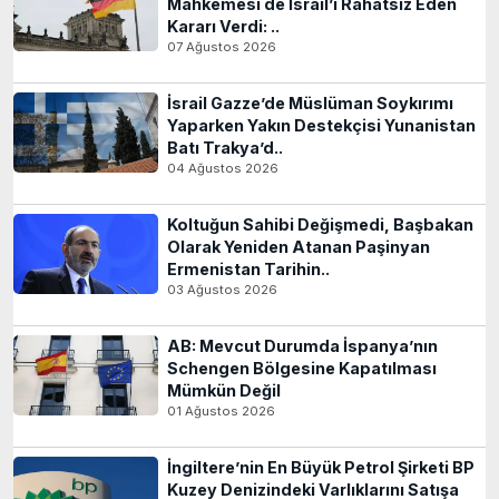
Mahkemesi de İsrail’i Rahatsız Eden
Kararı Verdi: ..
07 Ağustos 2026
İsrail Gazze’de Müslüman Soykırımı
Yaparken Yakın Destekçisi Yunanistan
Batı Trakya’d..
04 Ağustos 2026
Koltuğun Sahibi Değişmedi, Başbakan
Olarak Yeniden Atanan Paşinyan
Ermenistan Tarihin..
03 Ağustos 2026
AB: Mevcut Durumda İspanya’nın
Schengen Bölgesine Kapatılması
Mümkün Değil
01 Ağustos 2026
İngiltere’nin En Büyük Petrol Şirketi BP
Kuzey Denizindeki Varlıklarını Satışa