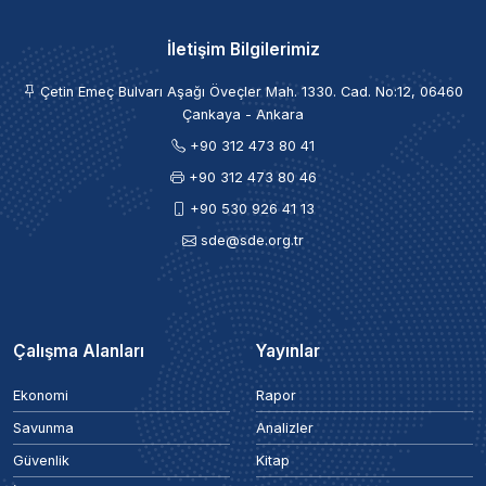
İletişim Bilgilerimiz
Çetin Emeç Bulvarı Aşağı Öveçler Mah. 1330. Cad. No:12, 06460
Çankaya - Ankara
+90 312 473 80 41
+90 312 473 80 46
+90 530 926 41 13
sde@sde.org.tr
Çalışma Alanları
Yayınlar
Ekonomi
Rapor
Savunma
Analizler
Güvenlik
Kitap