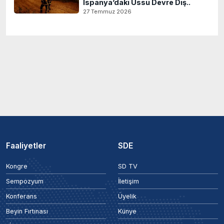
İspanya’daki Üssü Devre Dış..
27 Temmuz 2026
Faaliyetler
SDE
Kongre
SD TV
Sempozyum
İletişim
Konferans
Üyelik
Beyin Fırtınası
Künye