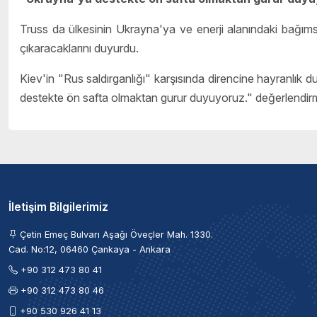
Truss da ülkesinin Ukrayna'ya ve enerji alanındaki bağımsızl
çıkaracaklarını duyurdu.
Kiev'in "Rus saldırganlığı" karşısında direncine hayranlık 
destekte ön safta olmaktan gurur duyuyoruz." değerlendir
İletişim Bilgilerimiz
Çetin Emeç Bulvarı Aşağı Öveçler Mah. 1330.
Cad. No:12, 06460 Çankaya - Ankara
+90 312 473 80 41
+90 312 473 80 46
+90 530 926 41 13