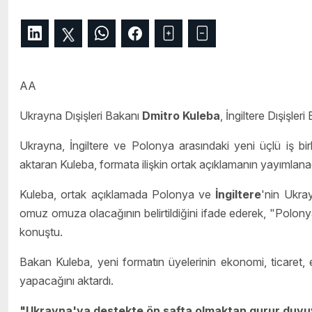
AA
Ukrayna Dışişleri Bakanı
Dmitro Kuleba
, İngiltere Dışişler
Ukrayna, İngiltere ve Polonya arasındaki yeni üçlü iş bir
aktaran Kuleba, formata ilişkin ortak açıklamanın yayımlana
Kuleba, ortak açıklamada Polonya ve
İngiltere
'nin Ukra
omuz omuza olacağının belirtildiğini ifade ederek, "Polony
konuştu.
Bakan Kuleba, yeni formatın üyelerinin ekonomi, ticaret, 
yapacağını aktardı.
"Ukrayna'ya destekte ön safta olmaktan gurur duy