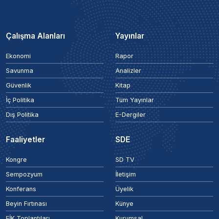
Çalışma Alanları
Yayınlar
Ekonomi
Rapor
Savunma
Analizler
Güvenlik
Kitap
İç Politika
Tüm Yayınlar
Dış Politika
E-Dergiler
Faaliyetler
SDE
Kongre
SD TV
Sempozyum
İletişim
Konferans
Üyelik
Beyin Fırtınası
Künye
EİK Toplantıları
Kurumsal