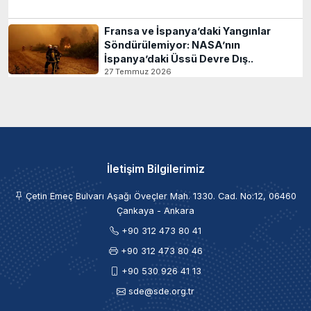
Fransa ve İspanya’daki Yangınlar
Söndürülemiyor: NASA’nın
İspanya’daki Üssü Devre Dış..
27 Temmuz 2026
İletişim Bilgilerimiz
Çetin Emeç Bulvarı Aşağı Öveçler Mah. 1330. Cad. No:12, 06460
Çankaya - Ankara
+90 312 473 80 41
+90 312 473 80 46
+90 530 926 41 13
sde@sde.org.tr