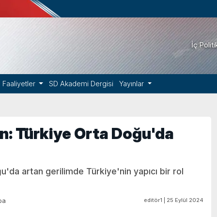
İç Polit
Faaliyetler
SD Akademi Dergisi
Yayınlar
en: Türkiye Orta Doğu'da
u'da artan gerilimde Türkiye'nin yapıcı bir rol
editör1 | 25 Eylül 2024
pa