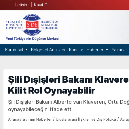
İletişim
Kayıt Ol
Kurumsal
Bölgesel Analizler
Konular
Haberler
Yazarlar
Şili Dışişleri Bakanı Klaver
Kilit Rol Oynayabilir
Şili Dışişleri Bakanı Alberto van Klaveren, Orta Doğ
oynayabileceğini ifade etti.
/
/
Anasayfa
/
Tüm Haberler
Uluslararası İlişkiler ve Dış Politika
Avru