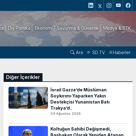
ika
Dış Politika
Ekonomi
Savunma & Güvenlik
Medya & STK
Ara
SD TV
Haberler
Diğer İçerikler
İsrail Gazze’de Müslüman
Soykırımı Yaparken Yakın
Destekçisi Yunanistan Batı
Trakya’d..
04 Ağustos 2026
Koltuğun Sahibi Değişmedi,
Başbakan Olarak Yeniden Atanan