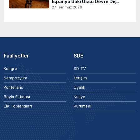
İspanya’daki Üssü Devre Dış..
27 Temmuz 2026
Faaliyetler
SDE
Kongre
SD TV
Sempozyum
İletişim
Konferans
Üyelik
Beyin Fırtınası
Künye
EİK Toplantıları
Kurumsal