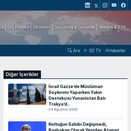
ika
Dış Politika
Ekonomi
Savunma & Güvenlik
Medya & STK
Ara
SD TV
Haberler
Diğer İçerikler
İsrail Gazze’de Müslüman
Soykırımı Yaparken Yakın
Destekçisi Yunanistan Batı
Trakya’d..
04 Ağustos 2026
Koltuğun Sahibi Değişmedi,
Başbakan Olarak Yeniden Atanan