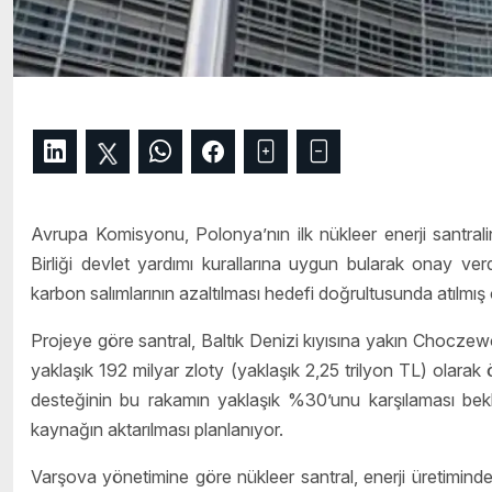
Avrupa Komisyonu, Polonya’nın ilk nükleer enerji santralini
Birliği devlet yardımı kurallarına uygun bularak onay verdi
karbon salımlarının azaltılması hedefi doğrultusunda atılmış
Projeye göre santral, Baltık Denizi kıyısına yakın Chocze
yaklaşık 192 milyar zloty (yaklaşık 2,25 trilyon TL) olarak
desteğinin bu rakamın yaklaşık %30’unu karşılaması bekleni
kaynağın aktarılması planlanıyor.
Varşova yönetimine göre nükleer santral, enerji üretiminde 