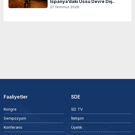
İspanya’daki Üssü Devre Dış..
27 Temmuz 2026
Faaliyetler
SDE
Kongre
SD TV
Sempozyum
İletişim
Konferans
Üyelik