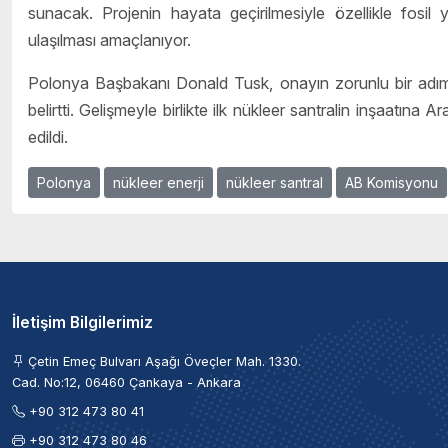
sunacak. Projenin hayata geçirilmesiyle özellikle fosil ya
ulaşılması amaçlanıyor.
Polonya Başbakanı Donald Tusk, onayın zorunlu bir adım 
belirtti. Gelişmeyle birlikte ilk nükleer santralin inşaatına
edildi.
Polonya
nükleer enerji
nükleer santral
AB Komisyonu
İletişim Bilgilerimiz
Çetin Emeç Bulvarı Aşağı Öveçler Mah. 1330.
Cad. No:12, 06460 Çankaya - Ankara
+90 312 473 80 41
+90 312 473 80 46