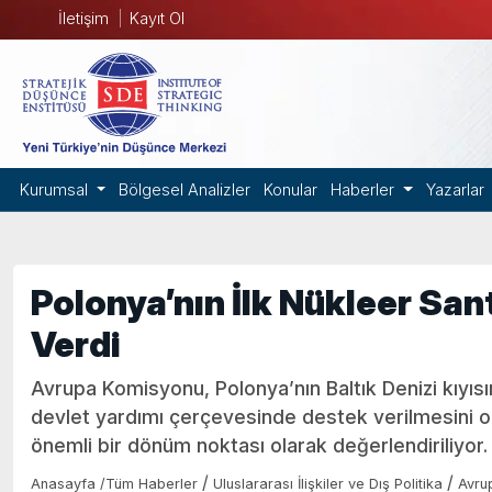
İletişim
Kayıt Ol
Kurumsal
Bölgesel Analizler
Konular
Haberler
Yazarlar
Polonya’nın İlk Nükleer Sa
Verdi
Avrupa Komisyonu, Polonya’nın Baltık Denizi kıyısın
devlet yardımı çerçevesinde destek verilmesini o
önemli bir dönüm noktası olarak değerlendiriliyor.
/
/
Anasayfa
/
Tüm Haberler
Uluslararası İlişkiler ve Dış Politika
Avru