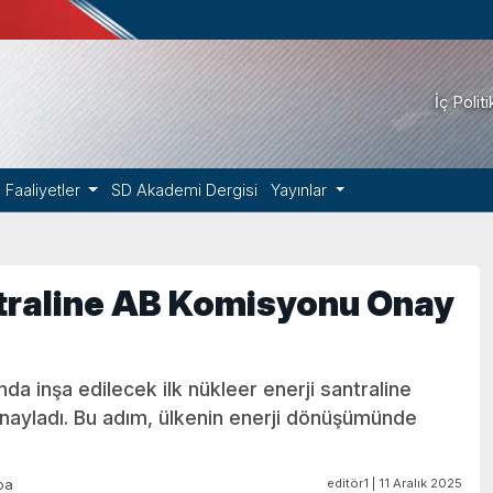
İç Polit
Faaliyetler
SD Akademi Dergisi
Yayınlar
ntraline AB Komisyonu Onay
da inşa edilecek ilk nükleer enerji santraline
nayladı. Bu adım, ülkenin enerji dönüşümünde
editör1 | 11 Aralık 2025
pa