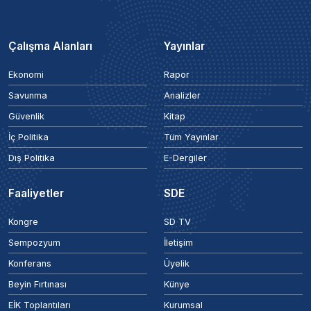
Çalışma Alanları
Yayınlar
Ekonomi
Rapor
Savunma
Analizler
Güvenlik
Kitap
İç Politika
Tüm Yayınlar
Dış Politika
E-Dergiler
Faaliyetler
SDE
Kongre
SD TV
Sempozyum
İletişim
Konferans
Üyelik
Beyin Fırtınası
Künye
EİK Toplantıları
Kurumsal