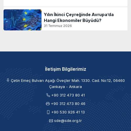
Yılın İkinci Çeyreğinde Avrupa’da
Hangi Ekonomiler Büyüdü?
31 Temmuz 2026
İletişim Bilgilerimiz
Çetin Emeç Bulvarı Aşağı Öveçler Mah. 1330. Cad. No:12, 06460
Çankaya - Ankara
+90 312 473 80 41
+90 312 473 80 46
+90 530 926 41 13
sde@sde.org.tr