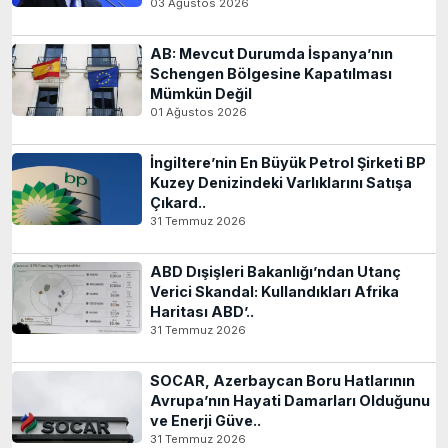
03 Ağustos 2026
AB: Mevcut Durumda İspanya’nın
Schengen Bölgesine Kapatılması
Mümkün Değil
01 Ağustos 2026
İngiltere’nin En Büyük Petrol Şirketi BP
Kuzey Denizindeki Varlıklarını Satışa
Çıkard..
31 Temmuz 2026
ABD Dışişleri Bakanlığı’ndan Utanç
Verici Skandal: Kullandıkları Afrika
Haritası ABD’..
31 Temmuz 2026
SOCAR, Azerbaycan Boru Hatlarının
Avrupa’nın Hayati Damarları Olduğunu
ve Enerji Güve..
31 Temmuz 2026