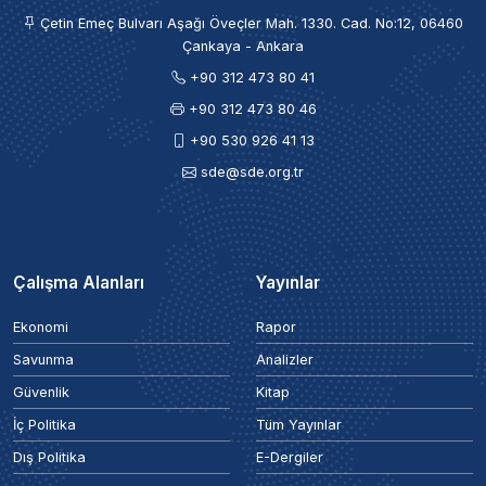
Çetin Emeç Bulvarı Aşağı Öveçler Mah. 1330. Cad. No:12, 06460
Çankaya - Ankara
+90 312 473 80 41
+90 312 473 80 46
+90 530 926 41 13
sde@sde.org.tr
Çalışma Alanları
Yayınlar
Ekonomi
Rapor
Savunma
Analizler
Güvenlik
Kitap
İç Politika
Tüm Yayınlar
Dış Politika
E-Dergiler