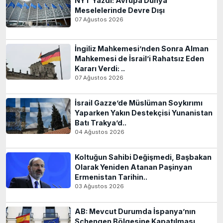
NYT Yazdı: Avrupa Dünya
Meselelerinde Devre Dışı
07 Ağustos 2026
İngiliz Mahkemesi’nden Sonra Alman
Mahkemesi de İsrail’i Rahatsız Eden
Kararı Verdi: ..
07 Ağustos 2026
İsrail Gazze’de Müslüman Soykırımı
Yaparken Yakın Destekçisi Yunanistan
Batı Trakya’d..
04 Ağustos 2026
Koltuğun Sahibi Değişmedi, Başbakan
Olarak Yeniden Atanan Paşinyan
Ermenistan Tarihin..
03 Ağustos 2026
AB: Mevcut Durumda İspanya’nın
Schengen Bölgesine Kapatılması