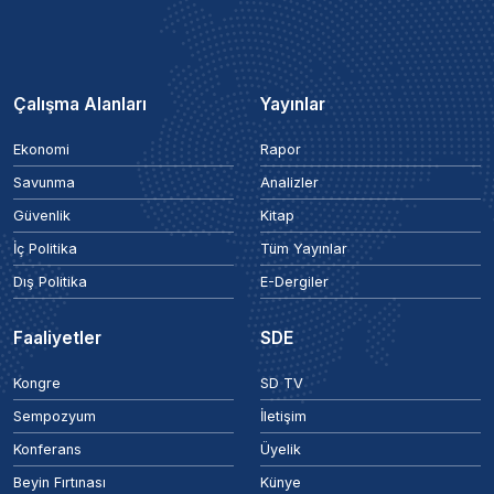
Çalışma Alanları
Yayınlar
Ekonomi
Rapor
Savunma
Analizler
Güvenlik
Kitap
İç Politika
Tüm Yayınlar
Dış Politika
E-Dergiler
Faaliyetler
SDE
Kongre
SD TV
Sempozyum
İletişim
Konferans
Üyelik
Beyin Fırtınası
Künye