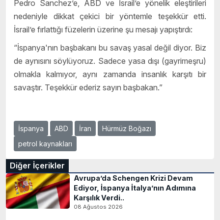
Pedro Sanchez’e, ABD ve İsrail’e yönelik eleştirileri
nedeniyle dikkat çekici bir yöntemle teşekkür etti.
İsrail’e fırlattığı füzelerin üzerine şu mesajı yapıştırdı:
“İspanya'nın başbakanı bu savaş yasal değil diyor. Biz
de aynısını söylüyoruz. Sadece yasa dışı (gayrimeşru)
olmakla kalmıyor, aynı zamanda insanlık karşıtı bir
savaştır. Teşekkür ederiz sayın başbakan.”
İspanya
ABD
İran
Hürmüz Boğazı
petrol kaynakları
Diğer İçerikler
Avrupa’da Schengen Krizi Devam
Ediyor, İspanya İtalya’nın Adımına
Karşılık Verdi..
08 Ağustos 2026