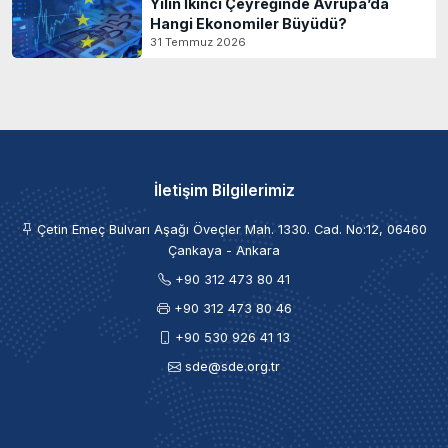
Yılın İkinci Çeyreğinde Avrupa’da
Hangi Ekonomiler Büyüdü?
31 Temmuz 2026
İletişim Bilgilerimiz
Çetin Emeç Bulvarı Aşağı Öveçler Mah. 1330. Cad. No:12, 06460
Çankaya - Ankara
+90 312 473 80 41
+90 312 473 80 46
+90 530 926 41 13
sde@sde.org.tr