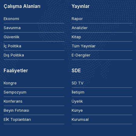
Çalışma Alanları
Yayınlar
Ekonomi
Rapor
Savunma
Analizler
Güvenlik
Kitap
İç Politika
Tüm Yayınlar
Dış Politika
E-Dergiler
Faaliyetler
SDE
Kongre
SD TV
Sempozyum
İletişim
Konferans
Üyelik
Beyin Fırtınası
Künye
EİK Toplantıları
Kurumsal