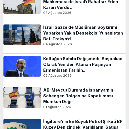
Mahkemesi de İsrail’i Rahatsız Eden
Kararı Verdi: ..
07 Ağustos 2026
İsrail Gazze’de Müslüman Soykırımı
Yaparken Yakın Destekçisi Yunanistan
Batı Trakya’d..
04 Ağustos 2026
Koltuğun Sahibi Değişmedi, Başbakan
Olarak Yeniden Atanan Paşinyan
Ermenistan Tarihin..
03 Ağustos 2026
AB: Mevcut Durumda İspanya’nın
Schengen Bölgesine Kapatılması
Mümkün Değil
01 Ağustos 2026
İngiltere’nin En Büyük Petrol Şirketi BP
Kuzey Denizindeki Varlıklarını Satışa