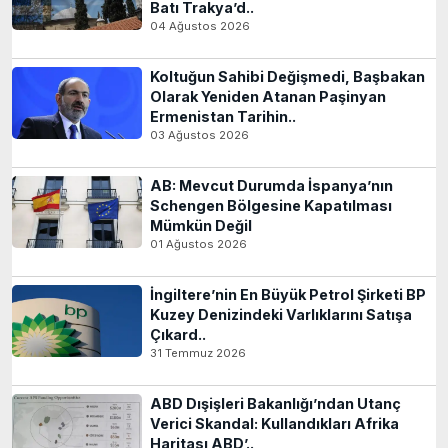
Batı Trakya’d..
04 Ağustos 2026
Koltuğun Sahibi Değişmedi, Başbakan
Olarak Yeniden Atanan Paşinyan
Ermenistan Tarihin..
03 Ağustos 2026
AB: Mevcut Durumda İspanya’nın
Schengen Bölgesine Kapatılması
Mümkün Değil
01 Ağustos 2026
İngiltere’nin En Büyük Petrol Şirketi BP
Kuzey Denizindeki Varlıklarını Satışa
Çıkard..
31 Temmuz 2026
ABD Dışişleri Bakanlığı’ndan Utanç
Verici Skandal: Kullandıkları Afrika
Haritası ABD’..