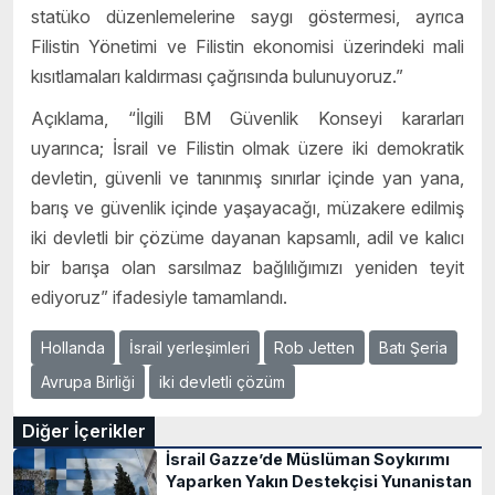
statüko düzenlemelerine saygı göstermesi, ayrıca
Filistin Yönetimi ve Filistin ekonomisi üzerindeki mali
kısıtlamaları kaldırması çağrısında bulunuyoruz.”
Açıklama, “İlgili BM Güvenlik Konseyi kararları
uyarınca; İsrail ve Filistin olmak üzere iki demokratik
devletin, güvenli ve tanınmış sınırlar içinde yan yana,
barış ve güvenlik içinde yaşayacağı, müzakere edilmiş
iki devletli bir çözüme dayanan kapsamlı, adil ve kalıcı
bir barışa olan sarsılmaz bağlılığımızı yeniden teyit
ediyoruz” ifadesiyle tamamlandı.
Hollanda
İsrail yerleşimleri
Rob Jetten
Batı Şeria
Avrupa Birliği
iki devletli çözüm
Diğer İçerikler
İsrail Gazze’de Müslüman Soykırımı
Yaparken Yakın Destekçisi Yunanistan