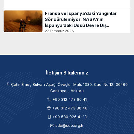
Fransa ve İspanya’daki Yangınlar
Söndürülemiyor: NASA’nın
İspanya’daki Üssü Devre Dış..
27 Temmuz 2026
İletişim Bilgilerimiz
Çetin Emeç Bulvarı Aşağı Öveçler Mah. 1330. Cad. No:12, 06460
Çankaya - Ankara
+90 312 473 80 41
+90 312 473 80 46
+90 530 926 41 13
sde@sde.org.tr