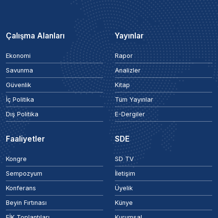
Çalışma Alanları
Yayınlar
Ekonomi
Rapor
Savunma
Analizler
Güvenlik
Kitap
İç Politika
Tüm Yayınlar
Dış Politika
E-Dergiler
Faaliyetler
SDE
Kongre
SD TV
Sempozyum
İletişim
Konferans
Üyelik
Beyin Fırtınası
Künye
EİK Toplantıları
Kurumsal