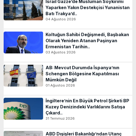
İsrail Gazze’de Müslüman Soykırımı
Yaparken Yakın Destekçisi Yunanistan
Batı Trakya’d..
04 Ağustos 2026
Koltuğun Sahibi Değişmedi, Başbakan
Olarak Yeniden Atanan Paşinyan
Ermenistan Tarihin..
03 Ağustos 2026
AB: Mevcut Durumda İspanya’nın
Schengen Bölgesine Kapatılması
Mümkün Değil
01 Ağustos 2026
İngiltere’nin En Büyük Petrol Şirketi BP
Kuzey Denizindeki Varlıklarını Satışa
Çıkard..
31 Temmuz 2026
ABD Dışişleri Bakanlığı’ndan Utanç