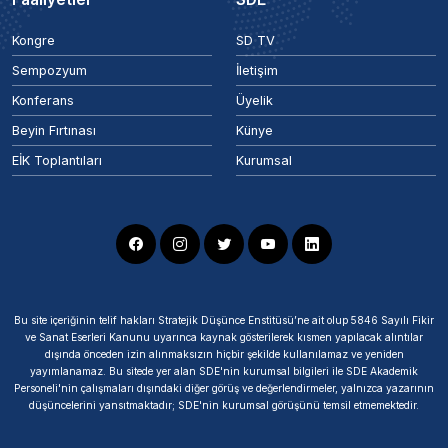
Kongre
SD TV
Sempozyum
İletişim
Konferans
Üyelik
Beyin Fırtınası
Künye
EİK Toplantıları
Kurumsal
Bu site içeriğinin telif hakları Stratejik Düşünce Enstitüsü’ne ait olup 5846 Sayılı Fikir
ve Sanat Eserleri Kanunu uyarınca kaynak gösterilerek kısmen yapılacak alıntılar
dışında önceden izin alınmaksızın hiçbir şekilde kullanılamaz ve yeniden
yayımlanamaz. Bu sitede yer alan SDE'nin kurumsal bilgileri ile SDE Akademik
Personeli'nin çalışmaları dışındaki diğer görüş ve değerlendirmeler, yalnızca yazarının
düşüncelerini yansıtmaktadır; SDE'nin kurumsal görüşünü temsil etmemektedir.