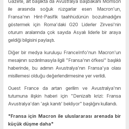
Gazete, alt başlıkta da Avustralya Başbakanı Morrison
ile arasında soğuk rüzgarlar esen Macron'un,
Fransa'nın Hint-Pasifik taahhüdünün bozulmadığını
göstermek için Roma'daki G20 Liderler Zirvesi'nin
oturum aralarında çok sayıda Asyalı liderle bir araya
geldiği bilgisini paylaştı.
Diğer bir medya kuruluşu FranceInfo'nun Macron'un
mesajının sızdırılmasıyla ilgili "Fransa'nın öfkesi" başlıklı
haberinde, bu adımın Avustralya'nın Fransa'ya olası
misillemesi olduğu değerlendirmesine yer verildi.
Ouest France da artan gerilim ve Avustralya'nın
tutumuna ilişkin haberi için "Denizaltı krizi: Fransa
Avustralya'dan 'aşk kanıtı' bekliyor" başlığını kullandı.
"Fransa için Macron ile uluslararası arenada bir
küçük düşme daha"