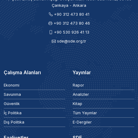
Çankaya - Ankara
+90 312 473 80 41
+90 312 473 80 46
+90 530 926 41 13
sde@sde.org.tr
Çalışma Alanları
Yayınlar
Ekonomi
Rapor
Savunma
Analizler
Güvenlik
Kitap
İç Politika
Tüm Yayınlar
Dış Politika
E-Dergiler
Faaliyetler
SDE