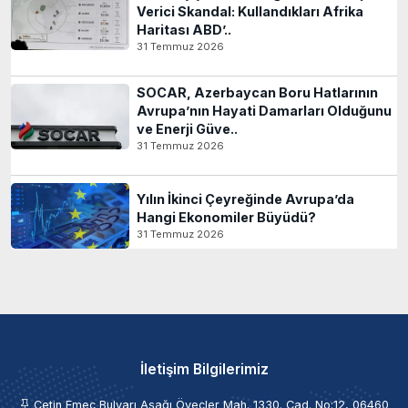
Verici Skandal: Kullandıkları Afrika
Haritası ABD’..
31 Temmuz 2026
SOCAR, Azerbaycan Boru Hatlarının
Avrupa’nın Hayati Damarları Olduğunu
ve Enerji Güve..
31 Temmuz 2026
Yılın İkinci Çeyreğinde Avrupa’da
Hangi Ekonomiler Büyüdü?
31 Temmuz 2026
İletişim Bilgilerimiz
Çetin Emeç Bulvarı Aşağı Öveçler Mah. 1330. Cad. No:12, 06460