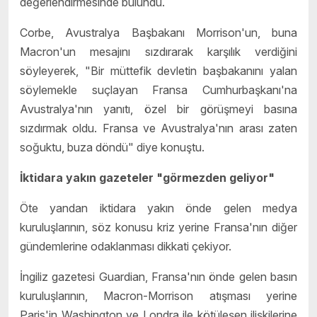
değerlendirmesinde bulundu.
Corbe, Avustralya Başbakanı Morrison'un, buna
Macron'un mesajını sızdırarak karşılık verdiğini
söyleyerek, "Bir müttefik devletin başbakanını yalan
söylemekle suçlayan Fransa Cumhurbaşkanı'na
Avustralya'nın yanıtı, özel bir görüşmeyi basına
sızdırmak oldu. Fransa ve Avustralya'nın arası zaten
soğuktu, buza döndü" diye konuştu.
İktidara yakın gazeteler "görmezden geliyor"
Öte yandan iktidara yakın önde gelen medya
kuruluşlarının, söz konusu kriz yerine Fransa'nın diğer
gündemlerine odaklanması dikkati çekiyor.
İngiliz gazetesi Guardian, Fransa'nın önde gelen basın
kuruluşlarının, Macron-Morrison atışması yerine
Paris'in Washington ve Londra ile kötüleşen ilişkilerine