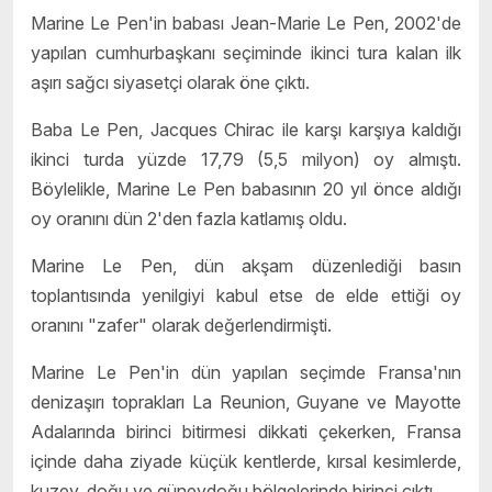
Marine Le Pen'in babası Jean-Marie Le Pen, 2002'de
yapılan cumhurbaşkanı seçiminde ikinci tura kalan ilk
aşırı sağcı siyasetçi olarak öne çıktı.
Baba Le Pen, Jacques Chirac ile karşı karşıya kaldığı
ikinci turda yüzde 17,79 (5,5 milyon) oy almıştı.
Böylelikle, Marine Le Pen babasının 20 yıl önce aldığı
oy oranını dün 2'den fazla katlamış oldu.
Marine Le Pen, dün akşam düzenlediği basın
toplantısında yenilgiyi kabul etse de elde ettiği oy
oranını "zafer" olarak değerlendirmişti.
Marine Le Pen'in dün yapılan seçimde Fransa'nın
denizaşırı toprakları La Reunion, Guyane ve Mayotte
Adalarında birinci bitirmesi dikkati çekerken, Fransa
içinde daha ziyade küçük kentlerde, kırsal kesimlerde,
kuzey, doğu ve güneydoğu bölgelerinde birinci çıktı.