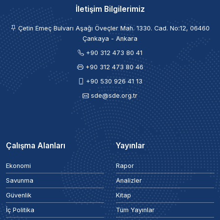
İletişim Bilgilerimiz
Çetin Emeç Bulvarı Aşağı Öveçler Mah. 1330. Cad. No:12, 06460
Çankaya - Ankara
+90 312 473 80 41
+90 312 473 80 46
+90 530 926 41 13
sde@sde.org.tr
Çalışma Alanları
Yayınlar
Ekonomi
Rapor
Savunma
Analizler
Güvenlik
Kitap
İç Politika
Tüm Yayınlar