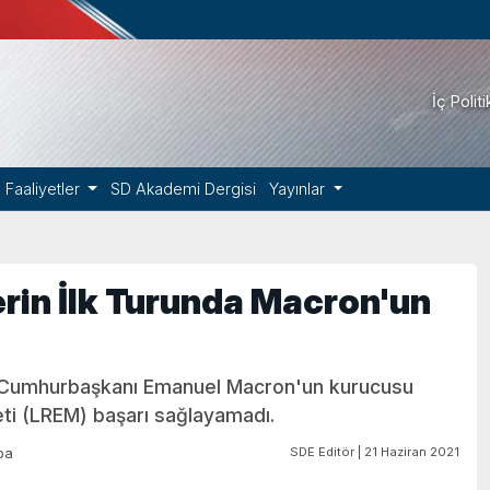
İç Polit
Faaliyetler
SD Akademi Dergisi
Yayınlar
rin İlk Turunda Macron'un
da Cumhurbaşkanı Emanuel Macron'un kurucusu
eti (LREM) başarı sağlayamadı.
SDE Editör | 21 Haziran 2021
pa