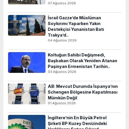
07 Ağustos 2026
İsrail Gazze’de Müslüman
Soykırımı Yaparken Yakın
Destekçisi Yunanistan Batı
Trakya’d..
04 Ağustos 2026
Koltuğun Sahibi Değişmedi,
Başbakan Olarak Yeniden Atanan
Paşinyan Ermenistan Tarihin..
03 Ağustos 2026
AB: Mevcut Durumda İspanya’nın
Schengen Bölgesine Kapatılması
Mümkün Değil
01 Ağustos 2026
İngiltere’nin En Büyük Petrol
Şirketi BP Kuzey Denizindeki