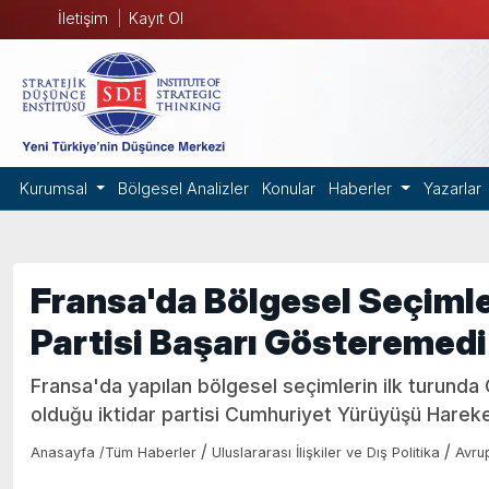
İletişim
Kayıt Ol
Kurumsal
Bölgesel Analizler
Konular
Haberler
Yazarlar
Fransa'da Bölgesel Seçimle
Partisi Başarı Gösteremedi
Fransa'da yapılan bölgesel seçimlerin ilk turun
olduğu iktidar partisi Cumhuriyet Yürüyüşü Harek
/
/
Anasayfa
/
Tüm Haberler
Uluslararası İlişkiler ve Dış Politika
Avru