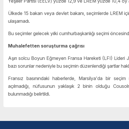
Yeşiller Partisi (EELV) yüzde 12,9 ve LREM yüzde 10,4 oy a
Ülkede 15 bakan veya devlet bakanı, seçimlerde LREM için ya
ulaşamadı.
Bu seçimler gelecek yılki cumhurbaşkanlığı seçimi öncesin
Muhalefetten soruşturma çağrısı
Aşırı solcu Boyun Eğmeyen Fransa Hareketi (LFI) Lideri J
bazı sorunlar nedeniyle bu seçimin düzenlendiği şartlar hakkı
Fransız basınındaki haberlerde, Marsilya'da bir seçim 
açılmadığı, nüfusunun yaklaşık 2 binin olduğu Cousolr
bulunmadığı belirtildi.