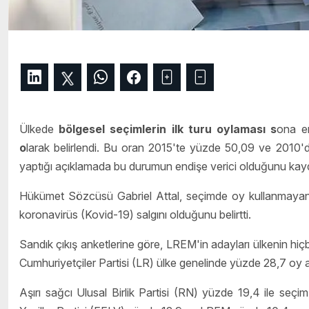
Ülkede
bölgesel seçimlerin ilk turu oylaması s
ona e
o
larak belirlendi. Bu oran 2015'te yüzde 50,09 ve 2010'
yaptığı açıklamada bu durumun endişe verici olduğunu kayd
Hükümet Sözcüsü Gabriel Attal, seçimde oy kullanmayanla
koronavirüs (Kovid-19) salgını olduğunu belirtti.
Sandık çıkış anketlerine göre, LREM'in adayları ülkenin hiç
Cumhuriyetçiler Partisi (LR) ülke genelinde yüzde 28,7 oy a
Aşırı sağcı Ulusal Birlik Partisi (RN) yüzde 19,4 ile seçim