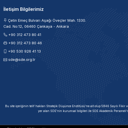
İletişim Bilgilerimiz
Çetin Emeç Bulvarı Aşağı Öveçler Mah. 1330.
Cad. No:12, 06460 Çankaya - Ankara
+90 312 473 80 41
+90 312 473 80 46
+90 530 926 41 13
sde@sde.org.tr
Bu site içeriğinin telif hakları Stratejik Düşünce Enstitüsü’ne ait olup 5846 Sayılı Fik
yer alan SDE'nin kurumsal bilgileri ile SDE Akademik Personeli'