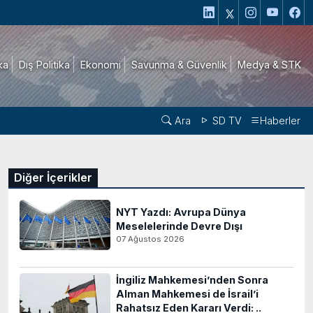
ika
Dış Politika
Ekonomi
Savunma & Güvenlik
Medya & STK
Ara
SD TV
Haberler
Diğer İçerikler
NYT Yazdı: Avrupa Dünya
Meselelerinde Devre Dışı
07 Ağustos 2026
İngiliz Mahkemesi’nden Sonra
Alman Mahkemesi de İsrail’i
Rahatsız Eden Kararı Verdi: ..