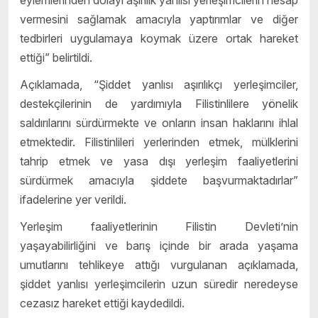
eylemlerinden dolayı aşırılık yanlısı yerleşimcilerin hesap
vermesini sağlamak amacıyla yaptırımlar ve diğer
tedbirleri uygulamaya koymak üzere ortak hareket
ettiği” belirtildi.
Açıklamada, “Şiddet yanlısı aşırılıkçı yerleşimciler,
destekçilerinin de yardımıyla Filistinlilere yönelik
saldırılarını sürdürmekte ve onların insan haklarını ihlal
etmektedir. Filistinlileri yerlerinden etmek, mülklerini
tahrip etmek ve yasa dışı yerleşim faaliyetlerini
sürdürmek amacıyla şiddete başvurmaktadırlar”
ifadelerine yer verildi.
Yerleşim faaliyetlerinin Filistin Devleti’nin
yaşayabilirliğini ve barış içinde bir arada yaşama
umutlarını tehlikeye attığı vurgulanan açıklamada,
şiddet yanlısı yerleşimcilerin uzun süredir neredeyse
cezasız hareket ettiği kaydedildi.