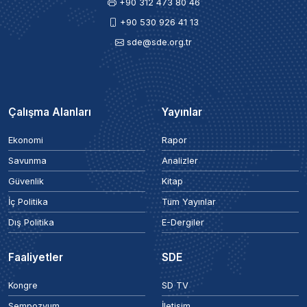
+90 312 473 80 46
+90 530 926 41 13
sde@sde.org.tr
Çalışma Alanları
Yayınlar
Ekonomi
Rapor
Savunma
Analizler
Güvenlik
Kitap
İç Politika
Tüm Yayınlar
Dış Politika
E-Dergiler
Faaliyetler
SDE
Kongre
SD TV
Sempozyum
İletişim