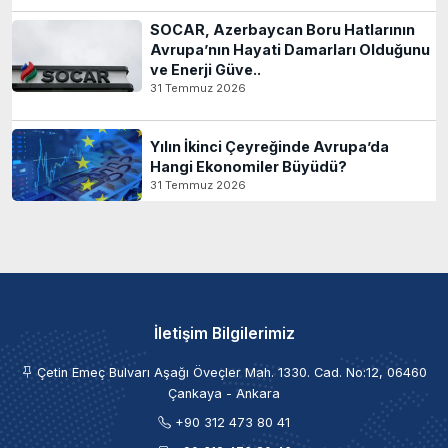
SOCAR, Azerbaycan Boru Hatlarının
Avrupa’nın Hayati Damarları Olduğunu
ve Enerji Güve..
31 Temmuz 2026
Yılın İkinci Çeyreğinde Avrupa’da
Hangi Ekonomiler Büyüdü?
31 Temmuz 2026
İletişim Bilgilerimiz
Çetin Emeç Bulvarı Aşağı Öveçler Mah. 1330. Cad. No:12, 06460
Çankaya - Ankara
+90 312 473 80 41