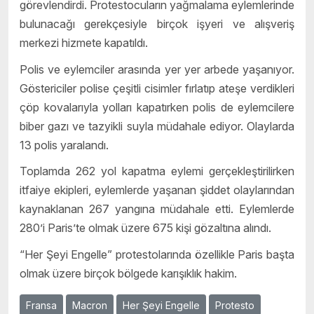
görevlendirdi. Protestocuların yağmalama eylemlerinde
bulunacağı gerekçesiyle birçok işyeri ve alışveriş
merkezi hizmete kapatıldı.
Polis ve eylemciler arasında yer yer arbede yaşanıyor.
Göstericiler polise çeşitli cisimler fırlatıp ateşe verdikleri
çöp kovalarıyla yolları kapatırken polis de eylemcilere
biber gazı ve tazyikli suyla müdahale ediyor. Olaylarda
13 polis yaralandı.
Toplamda 262 yol kapatma eylemi gerçekleştirilirken
itfaiye ekipleri, eylemlerde yaşanan şiddet olaylarından
kaynaklanan 267 yangına müdahale etti. Eylemlerde
280’i Paris’te olmak üzere 675 kişi gözaltına alındı.
“Her Şeyi Engelle” protestolarında özellikle Paris başta
olmak üzere birçok bölgede karışıklık hakim.
Fransa
Macron
Her Şeyi Engelle
Protesto