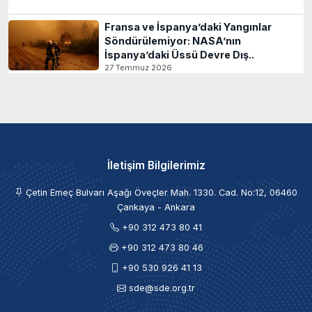
Fransa ve İspanya’daki Yangınlar
Söndürülemiyor: NASA’nın
İspanya’daki Üssü Devre Dış..
27 Temmuz 2026
İletişim Bilgilerimiz
Çetin Emeç Bulvarı Aşağı Öveçler Mah. 1330. Cad. No:12, 06460
Çankaya - Ankara
+90 312 473 80 41
+90 312 473 80 46
+90 530 926 41 13
sde@sde.org.tr