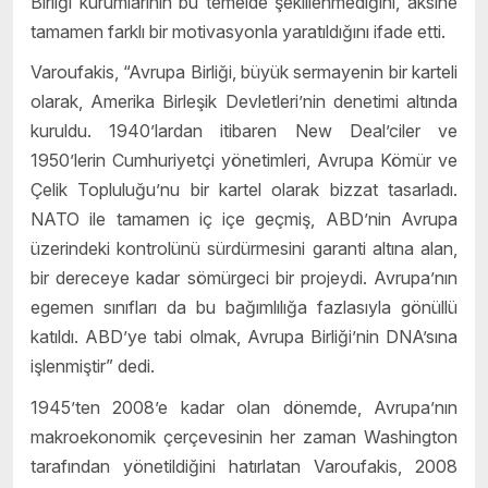
Birliği kurumlarının bu temelde şekillenmediğini, aksine
tamamen farklı bir motivasyonla yaratıldığını ifade etti.
Varoufakis, “Avrupa Birliği, büyük sermayenin bir karteli
olarak, Amerika Birleşik Devletleri’nin denetimi altında
kuruldu. 1940’lardan itibaren New Deal’ciler ve
1950’lerin Cumhuriyetçi yönetimleri, Avrupa Kömür ve
Çelik Topluluğu’nu bir kartel olarak bizzat tasarladı.
NATO ile tamamen iç içe geçmiş, ABD’nin Avrupa
üzerindeki kontrolünü sürdürmesini garanti altına alan,
bir dereceye kadar sömürgeci bir projeydi. Avrupa’nın
egemen sınıfları da bu bağımlılığa fazlasıyla gönüllü
katıldı. ABD’ye tabi olmak, Avrupa Birliği’nin DNA’sına
işlenmiştir” dedi.
1945’ten 2008’e kadar olan dönemde, Avrupa’nın
makroekonomik çerçevesinin her zaman Washington
tarafından yönetildiğini hatırlatan Varoufakis, 2008