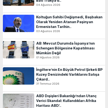
Batı Trakya’d..
04 Ağustos 2026
Koltuğun Sahibi Değişmedi, Başbakan
Olarak Yeniden Atanan Paşinyan
Ermenistan Tarihin..
03 Ağustos 2026
AB: Mevcut Durumda İspanya’nın
Schengen Bölgesine Kapatılması
Mümkün Değil
01 Ağustos 2026
İngiltere’nin En Büyük Petrol Şirketi BP
Kuzey Denizindeki Varlıklarını Satışa
Çıkard..
31 Temmuz 2026
ABD Dışişleri Bakanlığı’ndan Utanç
Verici Skandal: Kullandıkları Afrika
Haritası ABD’..