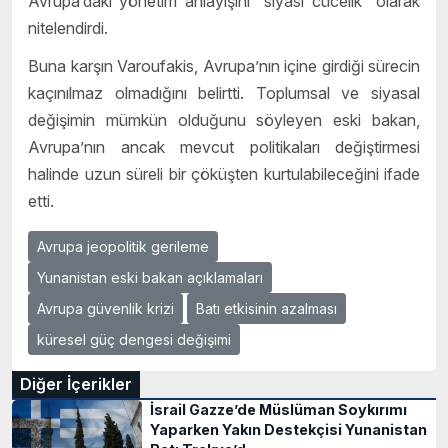
Avrupa’daki yönetim anlayışını “siyasi cücelik” olarak
nitelendirdi.
Buna karşın Varoufakis, Avrupa’nın içine girdiği sürecin
kaçınılmaz olmadığını belirtti. Toplumsal ve siyasal
değişimin mümkün olduğunu söyleyen eski bakan,
Avrupa’nın ancak mevcut politikaları değiştirmesi
halinde uzun süreli bir çöküşten kurtulabileceğini ifade
etti.
Avrupa jeopolitik gerileme
Yunanistan eski bakan açıklamaları
Avrupa güvenlik krizi
Batı etkisinin azalması
küresel güç dengesi değişimi
Diğer İçerikler
İsrail Gazze’de Müslüman Soykırımı
Yaparken Yakın Destekçisi Yunanistan