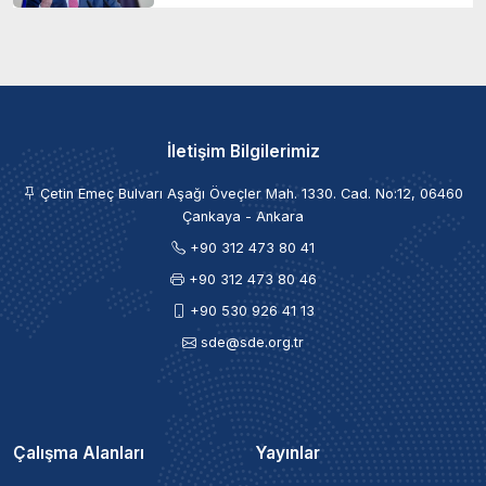
İletişim Bilgilerimiz
Çetin Emeç Bulvarı Aşağı Öveçler Mah. 1330. Cad. No:12, 06460
Çankaya - Ankara
+90 312 473 80 41
+90 312 473 80 46
+90 530 926 41 13
sde@sde.org.tr
Çalışma Alanları
Yayınlar