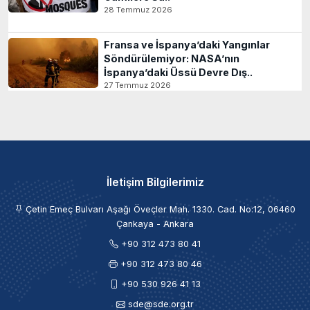
28 Temmuz 2026
Fransa ve İspanya’daki Yangınlar
Söndürülemiyor: NASA’nın
İspanya’daki Üssü Devre Dış..
27 Temmuz 2026
İletişim Bilgilerimiz
Çetin Emeç Bulvarı Aşağı Öveçler Mah. 1330. Cad. No:12, 06460
Çankaya - Ankara
+90 312 473 80 41
+90 312 473 80 46
+90 530 926 41 13
sde@sde.org.tr