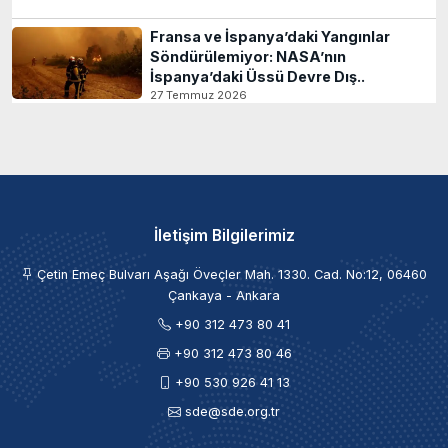
Fransa ve İspanya’daki Yangınlar
Söndürülemiyor: NASA’nın
İspanya’daki Üssü Devre Dış..
27 Temmuz 2026
İletişim Bilgilerimiz
Çetin Emeç Bulvarı Aşağı Öveçler Mah. 1330. Cad. No:12, 06460
Çankaya - Ankara
+90 312 473 80 41
+90 312 473 80 46
+90 530 926 41 13
sde@sde.org.tr