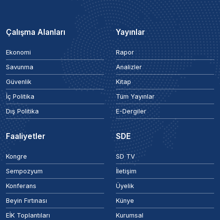
Çalışma Alanları
Yayınlar
Ekonomi
Rapor
Savunma
Analizler
Güvenlik
Kitap
İç Politika
Tüm Yayınlar
Dış Politika
E-Dergiler
Faaliyetler
SDE
Kongre
SD TV
Sempozyum
İletişim
Konferans
Üyelik
Beyin Fırtınası
Künye
EİK Toplantıları
Kurumsal