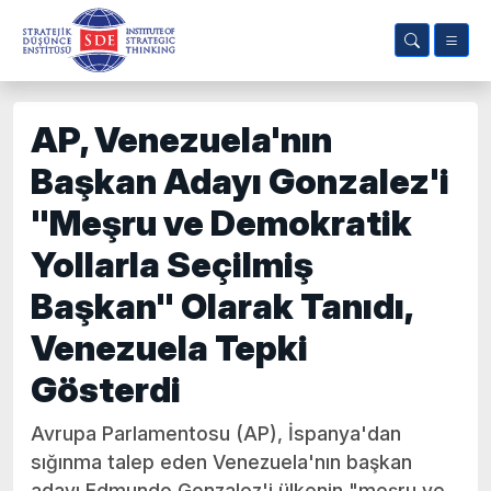
AP, Venezuela'nın
Başkan Adayı Gonzalez'i
"Meşru ve Demokratik
Yollarla Seçilmiş
Başkan" Olarak Tanıdı,
Venezuela Tepki
Gösterdi
Avrupa Parlamentosu (AP), İspanya'dan
sığınma talep eden Venezuela'nın başkan
adayı Edmundo Gonzalez'i ülkenin "meşru ve