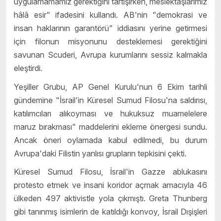
uygulamamamız gerektiğini tartışırken, meslektaşlarımız
hâlâ esir" ifadesini kullandı. AB'nin "demokrasi ve
insan haklarının garantörü" iddiasını yerine getirmesi
için filonun misyonunu desteklemesi gerektiğini
savunan Scuderi, Avrupa kurumlarını sessiz kalmakla
eleştirdi.
Yeşiller Grubu, AP Genel Kurulu'nun 6 Ekim tarihli
gündemine "İsrail'in Küresel Sumud Filosu'na saldırısı,
katılımcıları alıkoyması ve hukuksuz muamelelere
maruz bırakması" maddelerini ekleme önergesi sundu.
Ancak öneri oylamada kabul edilmedi, bu durum
Avrupa'daki Filistin yanlısı grupların tepkisini çekti.
Küresel Sumud Filosu, İsrail'in Gazze ablukasını
protesto etmek ve insani koridor açmak amacıyla 46
ülkeden 497 aktivistle yola çıkmıştı. Greta Thunberg
gibi tanınmış isimlerin de katıldığı konvoy, İsrail Dışişleri