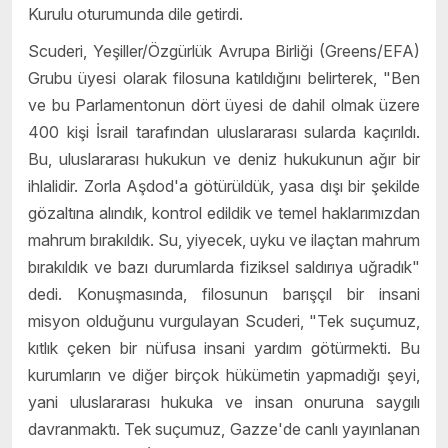
Kurulu oturumunda dile getirdi.
Scuderi, Yeşiller/Özgürlük Avrupa Birliği (Greens/EFA)
Grubu üyesi olarak filosuna katıldığını belirterek, "Ben
ve bu Parlamentonun dört üyesi de dahil olmak üzere
400 kişi İsrail tarafından uluslararası sularda kaçırıldı.
Bu, uluslararası hukukun ve deniz hukukunun ağır bir
ihlalidir. Zorla Aşdod'a götürüldük, yasa dışı bir şekilde
gözaltına alındık, kontrol edildik ve temel haklarımızdan
mahrum bırakıldık. Su, yiyecek, uyku ve ilaçtan mahrum
bırakıldık ve bazı durumlarda fiziksel saldırıya uğradık"
dedi. Konuşmasında, filosunun barışçıl bir insani
misyon olduğunu vurgulayan Scuderi, "Tek suçumuz,
kıtlık çeken bir nüfusa insani yardım götürmekti. Bu
kurumların ve diğer birçok hükümetin yapmadığı şeyi,
yani uluslararası hukuka ve insan onuruna saygılı
davranmaktı. Tek suçumuz, Gazze'de canlı yayınlanan