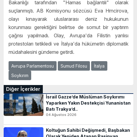
Bakanlığı tarafından "Hamas bağlantılı" olarak
suçlanmıştı. AB Komisyonu sözcüsü Eva Hrncirova,
olayı kınayarak uluslararası deniz hukukunun
korunması gerektiğini belirtse de somut bir yaptırım
çağrısı yapılmadı. Olay, Avrupa'da Filistin yanlısı
protestoları tetikledi ve İtalya'da hükümetin diplomatik
müdahalesini gündeme getirdi.
Avrupa Parlamentosu
Sumud Filosu
İtalya
Soykırım
Diğer İçerikler
İsrail Gazze’de Müslüman Soykırımı
Yaparken Yakın Destekçisi Yunanistan
Batı Trakya’d..
04 Ağustos 2026
Koltuğun Sahibi Değişmedi, Başbakan
Olarak Yeniden Atanan Paşinyan