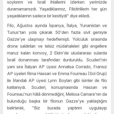
soykırımı ve İsrail ihlallerini izlerken yerimizde
duramamamızdı. Yaşadıklarımız, Filistinlilerin her gün
yaşadıklarının sadece bir kesitiydi" diye ekledi.
Filo, Ağustos ayında İspanya, İtalya, Yunanistan ve
Tunus'tan yola çıkarak 50'den fazla sivil gemiyle
Gazze'ye ulaşmayı hedeflemişti. Yolculuk sırasında
drone saldırıları ve telsiz müdahaleleri gibi engellere
maruz kalan konvoy, 2 Ekim'de uluslararası sularda
İsrail donanması tarafından durduruldu. Scuderi'nin
yanı sıra İtalyan AP üyesi Annalisa Corrado, Fransız
AP üyeleri Rima Hassan ve Emma Fourreau (Sol Grup)
ile İrlandalı AP üyesi Lynn Boylan gibi isimler de filo
katılanıydı. Scuderi, konuşmasında Hassan ve
Fourreau'nun hâlâ dönmediğini, Melissa Camara'nın da
bulunduğu başka bir filonun Gazze'ye yaklaştığını
belirterek, "Biz burada yaptırım uygulayıp