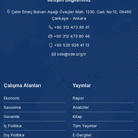
Çetin Emeç Bulvarı Aşağı Öveçler Mah. 1330. Cad. No:12, 06460
Çankaya - Ankara
+90 312 473 80 41
+90 312 473 80 46
+90 530 926 41 13
sde@sde.org.tr
Çalışma Alanları
Yayınlar
Ekonomi
Rapor
Savunma
Analizler
Güvenlik
Kitap
İç Politika
Tüm Yayınlar
Dış Politika
E-Dergiler