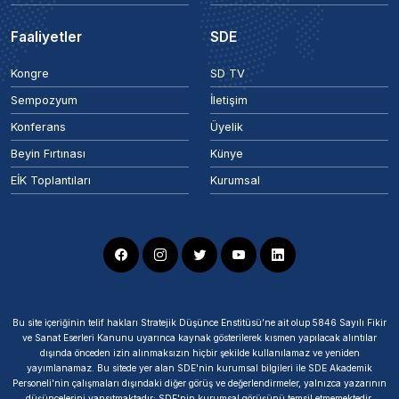
Faaliyetler
SDE
Kongre
SD TV
Sempozyum
İletişim
Konferans
Üyelik
Beyin Fırtınası
Künye
EİK Toplantıları
Kurumsal
Bu site içeriğinin telif hakları Stratejik Düşünce Enstitüsü’ne ait olup 5846 Sayılı Fikir
ve Sanat Eserleri Kanunu uyarınca kaynak gösterilerek kısmen yapılacak alıntılar
dışında önceden izin alınmaksızın hiçbir şekilde kullanılamaz ve yeniden
yayımlanamaz. Bu sitede yer alan SDE'nin kurumsal bilgileri ile SDE Akademik
Personeli'nin çalışmaları dışındaki diğer görüş ve değerlendirmeler, yalnızca yazarının
düşüncelerini yansıtmaktadır; SDE'nin kurumsal görüşünü temsil etmemektedir.