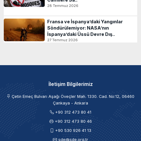
28 Temmuz 2026
Fransa ve İspanya’daki Yangınlar
Söndürülemiyor: NASA’nın
İspanya’daki Üssü Devre Dış..
27 Temmuz 2026
İletişim Bilgilerimiz
Çetin Emeç Bulvarı Aşağı Öveçler Mah. 1330. Cad. No:12, 06460
Çankaya - Ankara
+90 312 473 80 41
+90 312 473 80 46
+90 530 926 41 13
sde@sde.org.tr