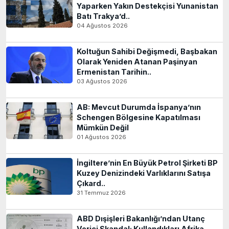
Yaparken Yakın Destekçisi Yunanistan
Batı Trakya’d..
04 Ağustos 2026
Koltuğun Sahibi Değişmedi, Başbakan
Olarak Yeniden Atanan Paşinyan
Ermenistan Tarihin..
03 Ağustos 2026
AB: Mevcut Durumda İspanya’nın
Schengen Bölgesine Kapatılması
Mümkün Değil
01 Ağustos 2026
İngiltere’nin En Büyük Petrol Şirketi BP
Kuzey Denizindeki Varlıklarını Satışa
Çıkard..
31 Temmuz 2026
ABD Dışişleri Bakanlığı’ndan Utanç
Verici Skandal: Kullandıkları Afrika