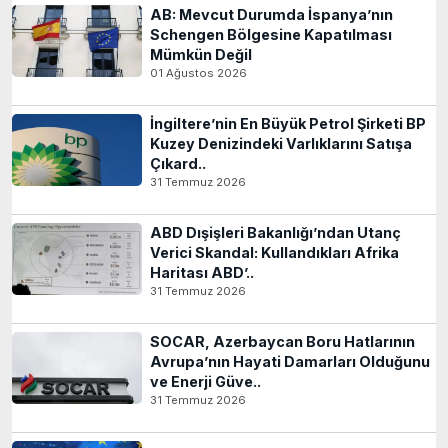
AB: Mevcut Durumda İspanya’nın
Schengen Bölgesine Kapatılması
Mümkün Değil
01 Ağustos 2026
İngiltere’nin En Büyük Petrol Şirketi BP
Kuzey Denizindeki Varlıklarını Satışa
Çıkard..
31 Temmuz 2026
ABD Dışişleri Bakanlığı’ndan Utanç
Verici Skandal: Kullandıkları Afrika
Haritası ABD’..
31 Temmuz 2026
SOCAR, Azerbaycan Boru Hatlarının
Avrupa’nın Hayati Damarları Olduğunu
ve Enerji Güve..
31 Temmuz 2026