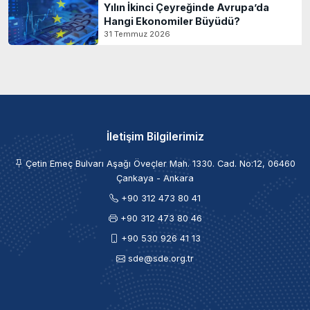
Yılın İkinci Çeyreğinde Avrupa’da
Hangi Ekonomiler Büyüdü?
31 Temmuz 2026
İletişim Bilgilerimiz
Çetin Emeç Bulvarı Aşağı Öveçler Mah. 1330. Cad. No:12, 06460
Çankaya - Ankara
+90 312 473 80 41
+90 312 473 80 46
+90 530 926 41 13
sde@sde.org.tr