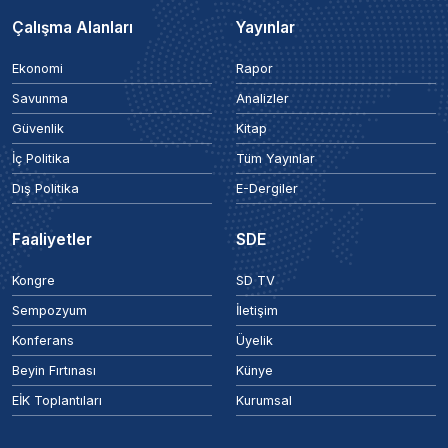
Çalışma Alanları
Yayınlar
Ekonomi
Rapor
Savunma
Analizler
Güvenlik
Kitap
İç Politika
Tüm Yayınlar
Dış Politika
E-Dergiler
Faaliyetler
SDE
Kongre
SD TV
Sempozyum
İletişim
Konferans
Üyelik
Beyin Fırtınası
Künye
EİK Toplantıları
Kurumsal