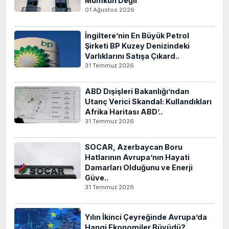
Mümkün Değil
01 Ağustos 2026
İngiltere’nin En Büyük Petrol
Şirketi BP Kuzey Denizindeki
Varlıklarını Satışa Çıkard..
31 Temmuz 2026
ABD Dışişleri Bakanlığı’ndan
Utanç Verici Skandal: Kullandıkları
Afrika Haritası ABD’..
31 Temmuz 2026
SOCAR, Azerbaycan Boru
Hatlarının Avrupa’nın Hayati
Damarları Olduğunu ve Enerji
Güve..
31 Temmuz 2026
Yılın İkinci Çeyreğinde Avrupa’da
Hangi Ekonomiler Büyüdü?