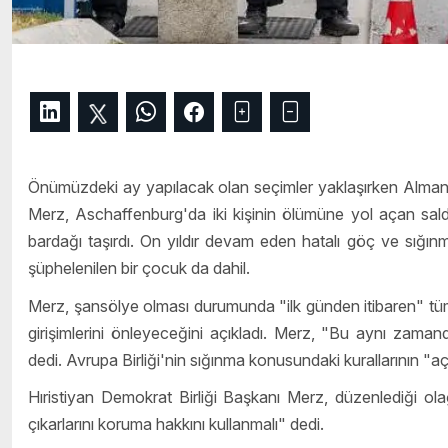
Önümüzdeki ay yapılacak olan seçimler yaklaşırken Almany
Merz, Aschaffenburg'da iki kişinin ölümüne yol açan sald
bardağı taşırdı. On yıldır devam eden hatalı göç ve sığın
şüphelenilen bir çocuk da dahil.
Merz, şansölye olması durumunda "ilk günden itibaren" tüm s
girişimlerini önleyeceğini açıkladı. Merz, "Bu aynı zama
dedi. Avrupa Birliği'nin sığınma konusundaki kurallarının "aç
Hıristiyan Demokrat Birliği Başkanı Merz, düzenlediği ol
çıkarlarını koruma hakkını kullanmalı" dedi.