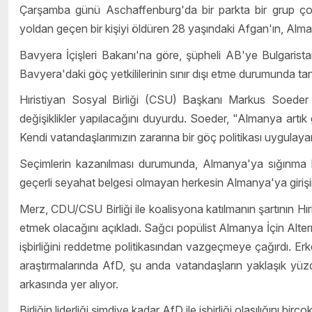
Çarşamba günü Aschaffenburg'da bir parkta bir grup çoc
yoldan geçen bir kişiyi öldüren 28 yaşındaki Afgan'ın, Alm
Bavyera İçişleri Bakanı'na göre, şüpheli AB'ye Bulgaristan
Bavyera'daki göç yetkililerinin sınır dışı etme durumunda t
Hıristiyan Sosyal Birliği (CSU) Başkanı Markus Soeder i
değişiklikler yapılacağını duyurdu. Soeder, "Almanya artık
Kendi vatandaşlarımızın zararına bir göç politikası uygulay
Seçimlerin kazanılması durumunda, Almanya'ya sığınma 
geçerli seyahat belgesi olmayan herkesin Almanya'ya giriş
Merz, CDU/CSU Birliği ile koalisyona katılmanın şartının Hıris
etmek olacağını açıkladı. Sağcı popülist Almanya İçin Alternat
işbirliğini reddetme politikasından vazgeçmeye çağırdı. E
araştırmalarında AfD, şu anda vatandaşların yaklaşık yüz
arkasında yer alıyor.
Birliğin liderliği şimdiye kadar AfD ile işbirliği olasılığını birço