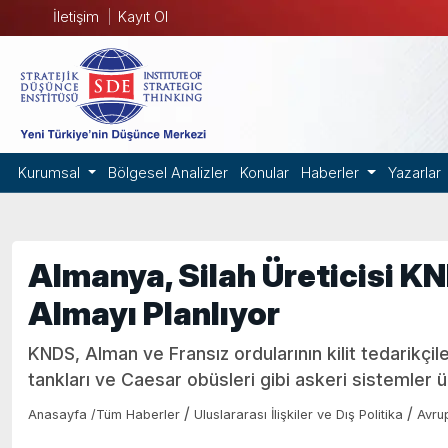
İletişim
Kayıt Ol
Kurumsal
Bölgesel Analizler
Konular
Haberler
Yazarlar
Almanya, Silah Üreticisi 
Almayı Planlıyor
KNDS, Alman ve Fransız ordularının kilit tedarikçil
tankları ve Caesar obüsleri gibi askeri sistemler ü
/
/
Anasayfa
/
Tüm Haberler
Uluslararası İlişkiler ve Dış Politika
Avru