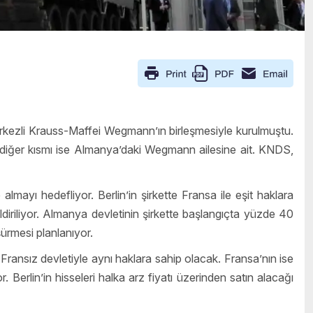
kezli Krauss-Maffei Wegmann’ın birleşmesiyle kurulmuştu.
, diğer kısmı ise Almanya’daki Wegmann ailesine ait. KNDS,
mayı hedefliyor. Berlin’in şirkette Fransa ile eşit haklara
ldiriliyor. Almanya devletinin şirkette başlangıçta yüzde 40
şürmesi planlanıyor.
ansız devletiyle aynı haklara sahip olacak. Fransa’nın ise
erlin’in hisseleri halka arz fiyatı üzerinden satın alacağı