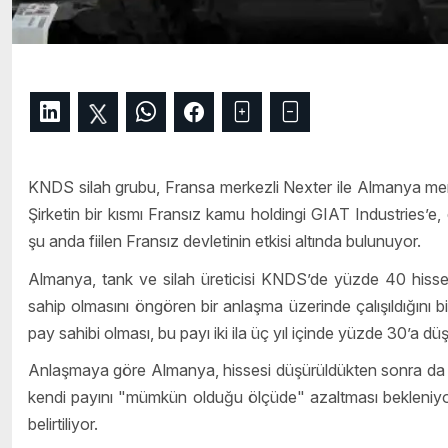
KNDS silah grubu, Fransa merkezli Nexter ile Almanya mer
Şirketin bir kısmı Fransız kamu holdingi GIAT Industries’e
şu anda fiilen Fransız devletinin etkisi altında bulunuyor.
Almanya, tank ve silah üreticisi KNDS’de yüzde 40 hisse al
sahip olmasını öngören bir anlaşma üzerinde çalışıldığını bi
pay sahibi olması, bu payı iki ila üç yıl içinde yüzde 30’a dü
Anlaşmaya göre Almanya, hissesi düşürüldükten sonra da Fr
kendi payını "mümkün olduğu ölçüde" azaltması bekleniyor. B
belirtiliyor.