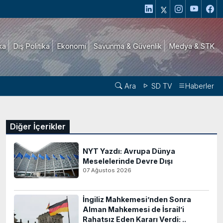
ika
Dış Politika
Ekonomi
Savunma & Güvenlik
Medya & STK
Ara
SD TV
Haberler
Diğer İçerikler
NYT Yazdı: Avrupa Dünya
Meselelerinde Devre Dışı
07 Ağustos 2026
İngiliz Mahkemesi’nden Sonra
Alman Mahkemesi de İsrail’i
Rahatsız Eden Kararı Verdi: ..