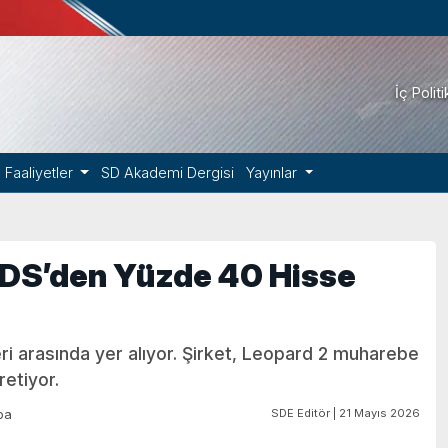
İç Polit
Faaliyetler
SD Akademi Dergisi
Yayınlar
KNDS’den Yüzde 40 Hisse
eri arasında yer alıyor. Şirket, Leopard 2 muharebe
retiyor.
SDE Editör | 21 Mayıs 2026
pa