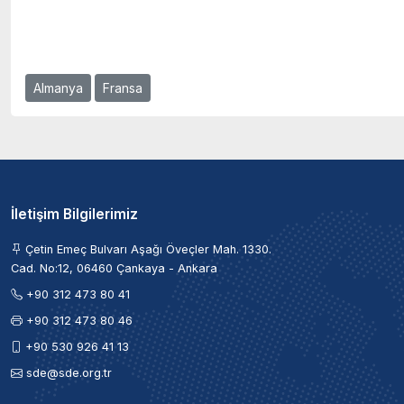
Almanya
Fransa
İletişim Bilgilerimiz
Çetin Emeç Bulvarı Aşağı Öveçler Mah. 1330.
Cad. No:12, 06460 Çankaya - Ankara
+90 312 473 80 41
+90 312 473 80 46
+90 530 926 41 13
sde@sde.org.tr