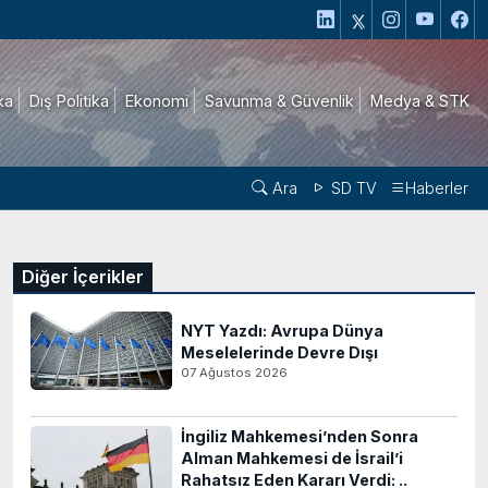
ika
Dış Politika
Ekonomi
Savunma & Güvenlik
Medya & STK
Ara
SD TV
Haberler
Diğer İçerikler
NYT Yazdı: Avrupa Dünya
Meselelerinde Devre Dışı
07 Ağustos 2026
İngiliz Mahkemesi’nden Sonra
Alman Mahkemesi de İsrail’i
Rahatsız Eden Kararı Verdi: ..