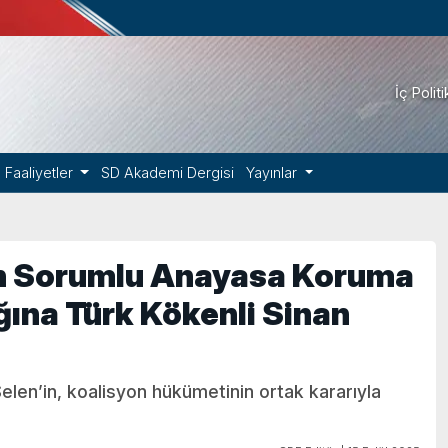
İç Polit
Faaliyetler
SD Akademi Dergisi
Yayınlar
an Sorumlu Anayasa Koruma
ığına Türk Kökenli Sinan
elen’in, koalisyon hükümetinin ortak kararıyla