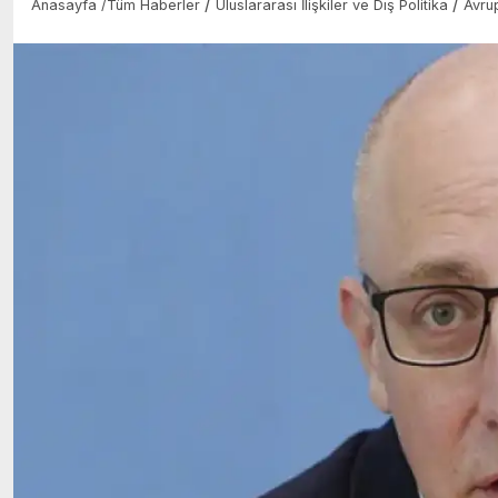
/
/
Anasayfa
/
Tüm Haberler
Uluslararası İlişkiler ve Dış Politika
Avru