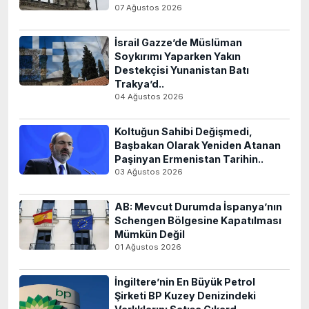
07 Ağustos 2026
İsrail Gazze’de Müslüman
Soykırımı Yaparken Yakın
Destekçisi Yunanistan Batı
Trakya’d..
04 Ağustos 2026
Koltuğun Sahibi Değişmedi,
Başbakan Olarak Yeniden Atanan
Paşinyan Ermenistan Tarihin..
03 Ağustos 2026
AB: Mevcut Durumda İspanya’nın
Schengen Bölgesine Kapatılması
Mümkün Değil
01 Ağustos 2026
İngiltere’nin En Büyük Petrol
Şirketi BP Kuzey Denizindeki