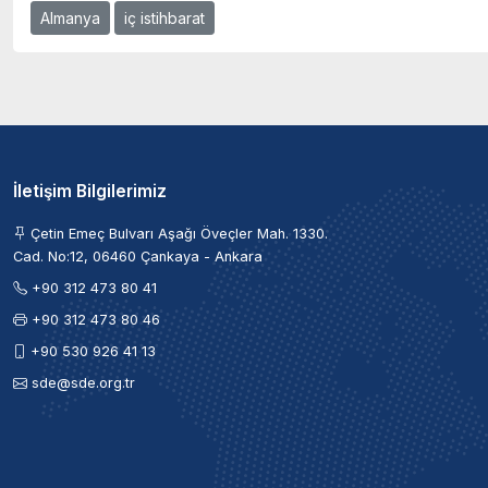
Almanya
iç istihbarat
İletişim Bilgilerimiz
Çetin Emeç Bulvarı Aşağı Öveçler Mah. 1330.
Cad. No:12, 06460 Çankaya - Ankara
+90 312 473 80 41
+90 312 473 80 46
+90 530 926 41 13
sde@sde.org.tr