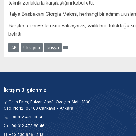
teknik zorluklarla karşılaştığını kabul etti.
İtalya Başbakanı Giorgia Meloni, herhangi bir adımın uluslar
Belçika, öneriye temkinli yaklaşarak, varlıkların tutulduğu ku
belirtti.
AB
Ukrayna
Rusya
İletişim Bilgilerimiz
Çetin Emeç Bulvarı Aşağı Öveçler Mah. 1330.
Cad. No:12, 06460 Çankaya - Ankara
+90 312 473 80 41
+90 312 473 80 46
+90 530 926 41 13