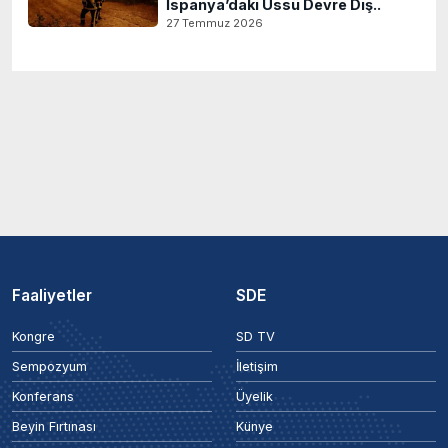
İspanya’daki Üssü Devre Dış..
27 Temmuz 2026
Faaliyetler
SDE
Kongre
SD TV
Sempozyum
İletişim
Konferans
Üyelik
Beyin Fırtınası
Künye