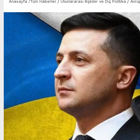
/
/
Anasayfa
/
Tüm Haberler
Uluslararası İlişkiler ve Dış Politika
Avru