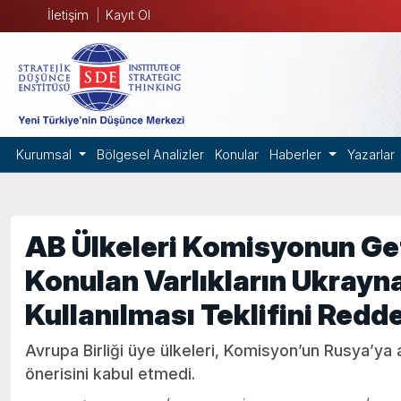
İletişim
Kayıt Ol
Kurumsal
Bölgesel Analizler
Konular
Haberler
Yazarlar
AB Ülkeleri Komisyonun Geti
Konulan Varlıkların Ukrayna
Kullanılması Teklifini Redde
Avrupa Birliği üye ülkeleri, Komisyon’un Rusya’ya 
önerisini kabul etmedi.