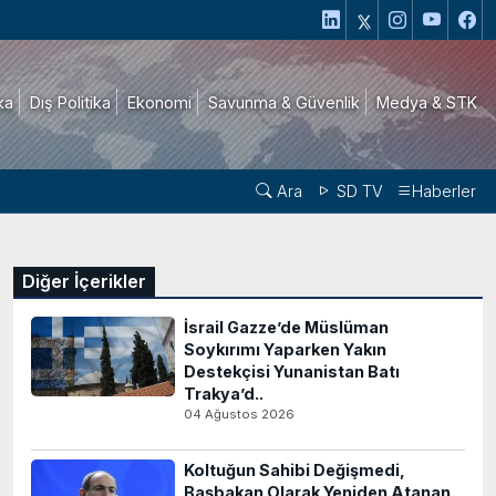
ika
Dış Politika
Ekonomi
Savunma & Güvenlik
Medya & STK
Ara
SD TV
Haberler
Diğer İçerikler
İsrail Gazze’de Müslüman
Soykırımı Yaparken Yakın
Destekçisi Yunanistan Batı
Trakya’d..
04 Ağustos 2026
Koltuğun Sahibi Değişmedi,
Başbakan Olarak Yeniden Atanan