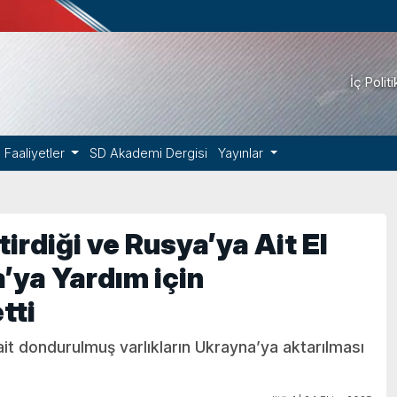
İç Polit
Faaliyetler
SD Akademi Dergisi
Yayınlar
rdiği ve Rusya’ya Ait El
’ya Yardım için
tti
ait dondurulmuş varlıkların Ukrayna’ya aktarılması