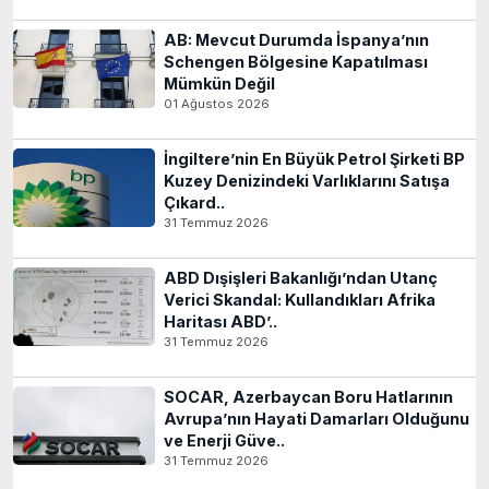
AB: Mevcut Durumda İspanya’nın
Schengen Bölgesine Kapatılması
Mümkün Değil
01 Ağustos 2026
İngiltere’nin En Büyük Petrol Şirketi BP
Kuzey Denizindeki Varlıklarını Satışa
Çıkard..
31 Temmuz 2026
ABD Dışişleri Bakanlığı’ndan Utanç
Verici Skandal: Kullandıkları Afrika
Haritası ABD’..
31 Temmuz 2026
SOCAR, Azerbaycan Boru Hatlarının
Avrupa’nın Hayati Damarları Olduğunu
ve Enerji Güve..
31 Temmuz 2026