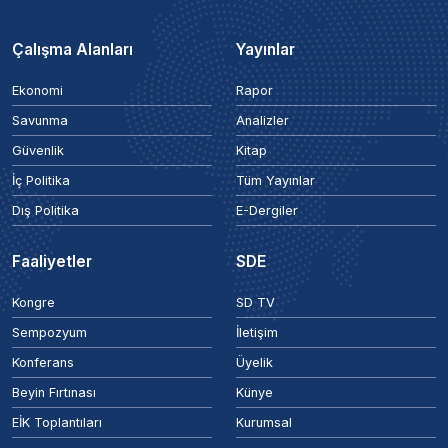
Çalışma Alanları
Yayınlar
Ekonomi
Rapor
Savunma
Analizler
Güvenlik
Kitap
İç Politika
Tüm Yayınlar
Dış Politika
E-Dergiler
Faaliyetler
SDE
Kongre
SD TV
Sempozyum
İletişim
Konferans
Üyelik
Beyin Fırtınası
Künye
EİK Toplantıları
Kurumsal