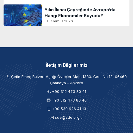
Yılın İkinci Çeyreğinde Avrupa’da
Hangi Ekonomiler Büyüdü?
31 Temmuz 2026
İletişim Bilgilerimiz
Çetin Emeç Bulvarı Aşağı Öveçler Mah. 1330. Cad. No:12, 06460
Çankaya - Ankara
+90 312 473 80 41
+90 312 473 80 46
+90 530 926 41 13
sde@sde.org.tr