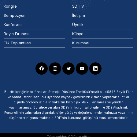
Kongre
SD TV
Sempozyum
İletişim
Konferans
Üyelik
Beyin Fırtınası
Künye
EİK Toplantıları
Kurumsal
Bu site içeriğinin telif hakları Stratejik Düşünce Enstitüsü’ne ait olup 5846 Sayılı Fikir
ve Sanat Eserleri Kanunu uyarınca kaynak gösterilerek kısmen yapılacak alıntılar
dışında önceden izin alınmaksızın hiçbir şekilde kullanılamaz ve yeniden
yayımlanamaz. Bu sitede yer alan SDE'nin kurumsal bilgileri ile SDE Akademik
Personeli'nin çalışmaları dışındaki diğer görüş ve değerlendirmeler, yalnızca yazarının
düşüncelerini yansıtmaktadır; SDE'nin kurumsal görüşünü temsil etmemektedir.
Tüm hakları SDE'ye aittir.