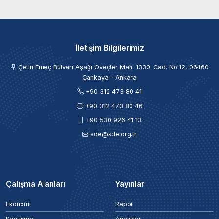
İletişim Bilgilerimiz
Çetin Emeç Bulvarı Aşağı Öveçler Mah. 1330. Cad. No:12, 06460
Çankaya - Ankara
+90 312 473 80 41
+90 312 473 80 46
+90 530 926 41 13
sde@sde.org.tr
Çalışma Alanları
Yayınlar
Ekonomi
Rapor
Savunma
Analizler