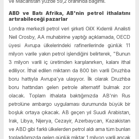
ve Macaristan yüzde 59,2 oranında bağımlı.
ABD ve Batı Afrika, AB'nin petrol ithalatını
artırabileceği pazarlar
Londra merkezli petrol veri şirketi OilX Kıdemli Analisti
Neil Crosby, AA muhabirine yaptığı açıklamada, OECD
üyesi Avrupa ülkelerindeki rafinerilerinde günlük 11
milyon varile yakın petrol işlendiğini belirterek, "Bunun
3 milyon varili iç üretimden karşılanırken, kalanı ithal
ediliyor. İthal edilen miktarın da 800 bin varili Druzhba
boru hattıyla Avrupa'ya ulaşıyor. İlk olarak Druzhba
boru hattından gelen petrole alternatif bulmak zor
olacak. Toplam ithalata baktığımızda AB'nin Rus
petrolüne ambargo uygulaması durumunda büyük bir
boşluk ortaya çıkacak. AB geçen yıl Suudi Arabistan,
Irak, Libya, Nijerya, Cezayir, Azerbaycan, Kazakistan
ve ABD gibi farklı ülkelerden petrol aldı ama tüm bunları
topladığımızda gelen günlük miktar 1 milyon varili ancak