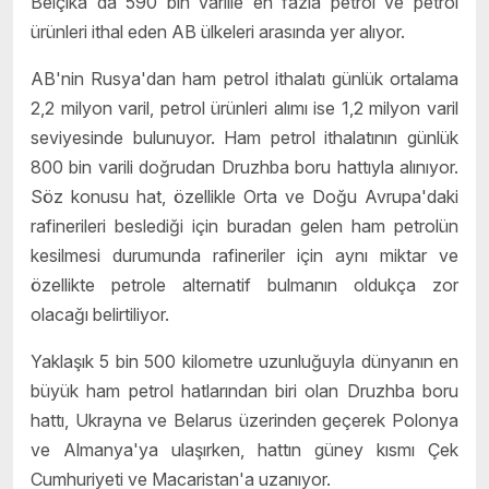
Belçika da 590 bin varille en fazla petrol ve petrol
ürünleri ithal eden AB ülkeleri arasında yer alıyor.
AB'nin Rusya'dan ham petrol ithalatı günlük ortalama
2,2 milyon varil, petrol ürünleri alımı ise 1,2 milyon varil
seviyesinde bulunuyor. Ham petrol ithalatının günlük
800 bin varili doğrudan Druzhba boru hattıyla alınıyor.
Söz konusu hat, özellikle Orta ve Doğu Avrupa'daki
rafinerileri beslediği için buradan gelen ham petrolün
kesilmesi durumunda rafineriler için aynı miktar ve
özellikte petrole alternatif bulmanın oldukça zor
olacağı belirtiliyor.
Yaklaşık 5 bin 500 kilometre uzunluğuyla dünyanın en
büyük ham petrol hatlarından biri olan Druzhba boru
hattı, Ukrayna ve Belarus üzerinden geçerek Polonya
ve Almanya'ya ulaşırken, hattın güney kısmı Çek
Cumhuriyeti ve Macaristan'a uzanıyor.