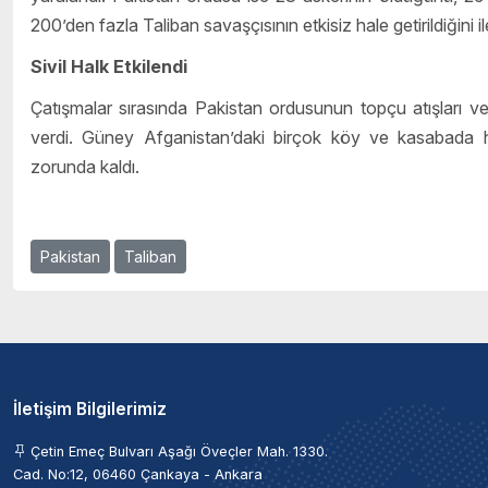
200’den fazla Taliban savaşçısının etkisiz hale getirildiğini il
Sivil Halk Etkilendi
Çatışmalar sırasında Pakistan ordusunun topçu atışları ve 
verdi. Güney Afganistan’daki birçok köy ve kasabada h
zorunda kaldı.
Pakistan
Taliban
İletişim Bilgilerimiz
Çetin Emeç Bulvarı Aşağı Öveçler Mah. 1330.
Cad. No:12, 06460 Çankaya - Ankara