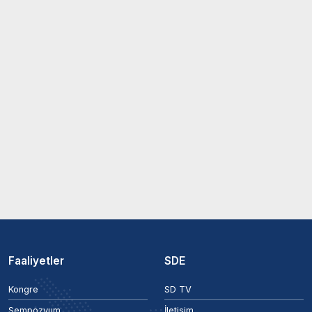
Faaliyetler
SDE
Kongre
SD TV
Sempozyum
İletişim