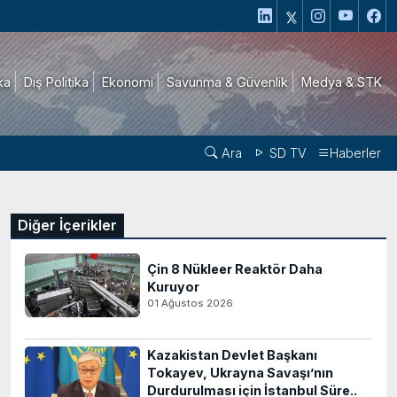
ika
Dış Politika
Ekonomi
Savunma & Güvenlik
Medya & STK
Ara
SD TV
Haberler
Diğer İçerikler
Çin 8 Nükleer Reaktör Daha
Kuruyor
01 Ağustos 2026
Kazakistan Devlet Başkanı
Tokayev, Ukrayna Savaşı’nın
Durdurulması için İstanbul Süre..