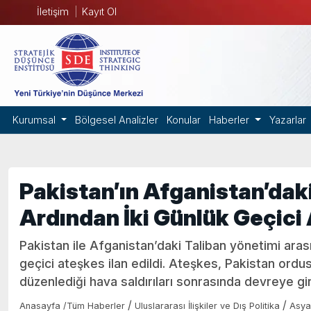
İletişim
Kayıt Ol
Kurumsal
Bölgesel Analizler
Konular
Haberler
Yazarlar
Pakistan’ın Afganistan’daki
Ardından İki Günlük Geçici
Pakistan ile Afganistan’daki Taliban yönetimi arası
geçici ateşkes ilan edildi. Ateşkes, Pakistan or
düzenlediği hava saldırıları sonrasında devreye gir
/
/
Anasayfa
/
Tüm Haberler
Uluslararası İlişkiler ve Dış Politika
Asya