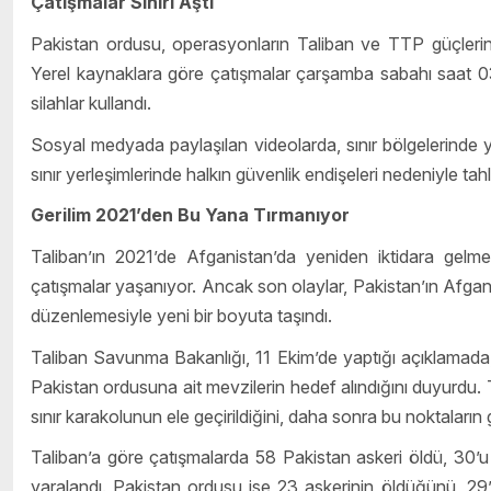
Çatışmalar Sınırı Aştı
Pakistan ordusu, operasyonların Taliban ve TTP güçlerin
Yerel kaynaklara göre çatışmalar çarşamba sabahı saat 03.3
silahlar kullandı.
Sosyal medyada paylaşılan videolarda, sınır bölgelerinde y
sınır yerleşimlerinde halkın güvenlik endişeleri nedeniyle tahli
Gerilim 2021’den Bu Yana Tırmanıyor
Taliban’ın 2021’de Afganistan’da yeniden iktidara gelmes
çatışmalar yaşanıyor. Ancak son olaylar, Pakistan’ın Afganis
düzenlemesiyle yeni bir boyuta taşındı.
Taliban Savunma Bakanlığı, 11 Ekim’de yaptığı açıklamada,
Pakistan ordusuna ait mevzilerin hedef alındığını duyurdu.
sınır karakolunun ele geçirildiğini, daha sonra bu noktaların ge
Taliban’a göre çatışmalarda 58 Pakistan askeri öldü, 30’u 
yaralandı. Pakistan ordusu ise 23 askerinin öldüğünü, 29’u