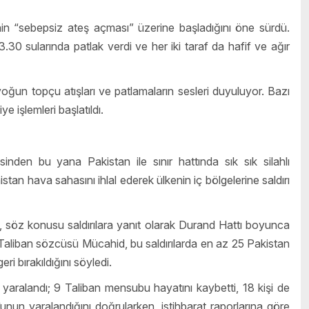
in “sebepsiz ateş açması” üzerine başladığını öne sürdü.
0 sularında patlak verdi ve her iki taraf da hafif ve ağır
oğun topçu atışları ve patlamaların sesleri duyuluyor. Bazı
ye işlemleri başlatıldı.
inden bu yana Pakistan ile sınır hattında sık sık silahlı
tan hava sahasını ihlal ederek ülkenin iç bölgelerine saldırı
 söz konusu saldırılara yanıt olarak Durand Hattı boyunca
 Taliban sözcüsü Mücahid, bu saldırılarda en az 25 Pakistan
ri bırakıldığını söyledi.
yaralandı; 9 Taliban mensubu hayatını kaybetti, 18 kişi de
nun yaralandığını doğrularken, istihbarat raporlarına göre