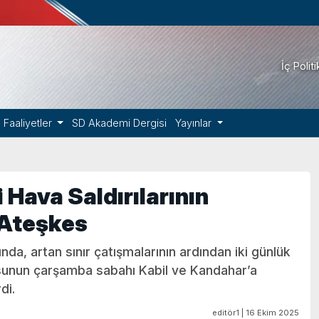
İç Polit
Faaliyetler
SD Akademi Dergisi
Yayınlar
 Hava Saldırılarının
 Ateşkes
nda, artan sınır çatışmalarının ardından iki günlük
dusunun çarşamba sabahı Kabil ve Kandahar’a
di.
editör1 | 16 Ekim 2025