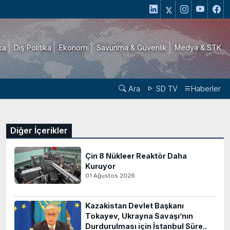
ika
Dış Politika
Ekonomi
Savunma & Güvenlik
Medya & STK
Ara
SD TV
Haberler
Diğer İçerikler
Çin 8 Nükleer Reaktör Daha
Kuruyor
01 Ağustos 2026
Kazakistan Devlet Başkanı
Tokayev, Ukrayna Savaşı’nın
Durdurulması için İstanbul Süre..