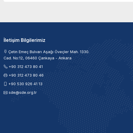
İletişim Bilgilerimiz
Çetin Emeç Bulvarı Aşağı Öveçler Mah. 1330.
Cad. No:12, 06460 Çankaya - Ankara
+90 312 473 80 41
+90 312 473 80 46
+90 530 926 41 13
sde@sde.org.tr