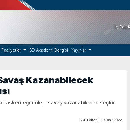
İç Polit
Faaliyetler
SD Akademi Dergisi
Yayınlar
'Savaş Kazanabilecek
ısı
yalı askeri eğitimle, "savaş kazanabilecek seçkin
SDE Editör | 07 Ocak 2022