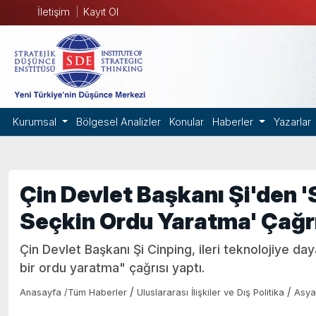
İletişim
Kayıt Ol
Kurumsal
Bölgesel Analizler
Konular
Haberler
Yazarlar
Çin Devlet Başkanı Şi'den 
Seçkin Ordu Yaratma' Çağr
Çin Devlet Başkanı Şi Cinping, ileri teknolojiye da
bir ordu yaratma" çağrısı yaptı.
/
/
Anasayfa
/
Tüm Haberler
Uluslararası İlişkiler ve Dış Politika
Asya