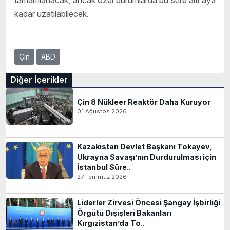
tamamlanacak, ancak özel durumlarda bu süre altı aya
kadar uzatılabilecek.
Çin
ABD
Diğer İçerikler
Çin 8 Nükleer Reaktör Daha Kuruyor
01 Ağustos 2026
Kazakistan Devlet Başkanı Tokayev,
Ukrayna Savaşı’nın Durdurulması için
İstanbul Süre..
27 Temmuz 2026
Liderler Zirvesi Öncesi Şangay İşbirliği
Örgütü Dışişleri Bakanları
Kırgızistan’da To..