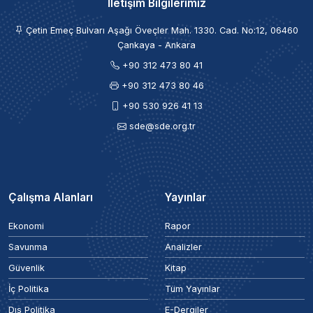
İletişim Bilgilerimiz
Çetin Emeç Bulvarı Aşağı Öveçler Mah. 1330. Cad. No:12, 06460
Çankaya - Ankara
+90 312 473 80 41
+90 312 473 80 46
+90 530 926 41 13
sde@sde.org.tr
Çalışma Alanları
Yayınlar
Ekonomi
Rapor
Savunma
Analizler
Güvenlik
Kitap
İç Politika
Tüm Yayınlar
Dış Politika
E-Dergiler