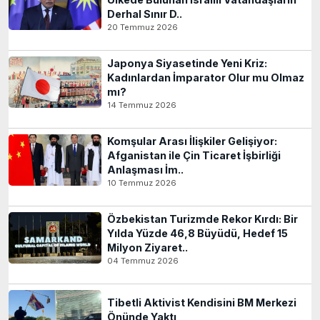
Derhal Sınır D..
20 Temmuz 2026
Japonya Siyasetinde Yeni Kriz:
Kadınlardan İmparator Olur mu Olmaz
mı?
14 Temmuz 2026
Komşular Arası İlişkiler Gelişiyor:
Afganistan ile Çin Ticaret İşbirliği
Anlaşması İm..
10 Temmuz 2026
Özbekistan Turizmde Rekor Kırdı: Bir
Yılda Yüzde 46,8 Büyüdü, Hedef 15
Milyon Ziyaret..
04 Temmuz 2026
Tibetli Aktivist Kendisini BM Merkezi
Önünde Yaktı