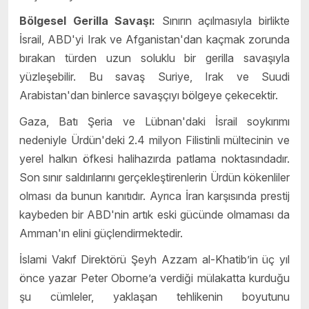
Bölgesel Gerilla Savaşı:
Sınırın açılmasıyla birlikte
İsrail, ABD'yi Irak ve Afganistan'dan kaçmak zorunda
bırakan türden uzun soluklu bir gerilla savaşıyla
yüzleşebilir. Bu savaş Suriye, Irak ve Suudi
Arabistan'dan binlerce savaşçıyı bölgeye çekecektir.
Gaza, Batı Şeria ve Lübnan'daki İsrail soykırımı
nedeniyle Ürdün'deki 2.4 milyon Filistinli mültecinin ve
yerel halkın öfkesi halihazırda patlama noktasındadır.
Son sınır saldırılarını gerçekleştirenlerin Ürdün kökenliler
olması da bunun kanıtıdır. Ayrıca İran karşısında prestij
kaybeden bir ABD'nin artık eski gücünde olmaması da
Amman'ın elini güçlendirmektedir.
İslami Vakıf Direktörü Şeyh Azzam al-Khatib’in üç yıl
önce yazar Peter Oborne’a verdiği mülakatta kurduğu
şu cümleler, yaklaşan tehlikenin boyutunu