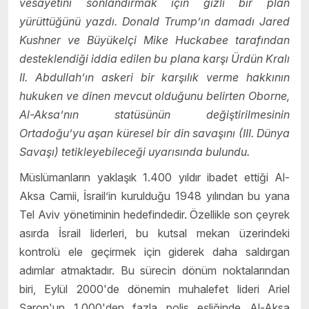
vesayetini sonlandırmak için gizli bir plan
yürüttüğünü yazdı. Donald Trump’ın damadı Jared
Kushner ve Büyükelçi Mike Huckabee tarafından
desteklendiği iddia edilen bu plana karşı Ürdün Kralı
II. Abdullah’ın askeri bir karşılık verme hakkının
hukuken ve dinen mevcut olduğunu belirten Oborne,
Al-Aksa’nın statüsünün değiştirilmesinin
Ortadoğu’yu aşan küresel bir din savaşını (III. Dünya
Savaşı) tetikleyebileceği uyarısında bulundu.
Müslümanların yaklaşık 1.400 yıldır ibadet ettiği Al-
Aksa Camii, İsrail’in kurulduğu 1948 yılından bu yana
Tel Aviv yönetiminin hedefindedir. Özellikle son çeyrek
asırda İsrail liderleri, bu kutsal mekan üzerindeki
kontrolü ele geçirmek için giderek daha saldırgan
adımlar atmaktadır. Bu sürecin dönüm noktalarından
biri, Eylül 2000'de dönemin muhalefet lideri Ariel
Şaron'un 1.000'den fazla polis eşliğinde Al-Aksa