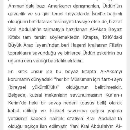
Amman'daki bazı Amerikancı danışmanları, Ürdün'ün
güvenlik ve su gibi temel ihtiyaçlarda İsrail'e bağımlı
olduğunu hatırlatarak teslimiyeti tavsiye etse de, bizzat
Kral Abdullah'ın talimatıyla hazırlanan Al-Aksa Beyaz
Kitabı tam tersini söylemektedir. Kitapta, 1916'daki
Büyük Arap İsyanı'ndan beri Haşemi krallarının Filistin
topraklarını savunduğu ve binlerce Ürdün askerinin bu
uğurda can verdiği hatırlatılmaktadır.
En kritik unsur ise bu beyaz kitapta Al-Aksa'yı
korumanın dünyadaki "her bir Müslüman için farz-ı ayn
(bireysel yükümlülük)" olduğunun belirtilmesidir.
Belgede, kutsal mekanların savunulmasının Kur'an-ı
Kerim'de haklı bir savaş nedeni (casus belli) olarak
kabul edildiği ve fiziksel savunma çağrısı yapma
yetkisinin sadece hamilik sıfatıyla Kral Abdullah'ta
olduğu açıkça ilan edilmiştir. Yani Kral Abdullah’ın Al-