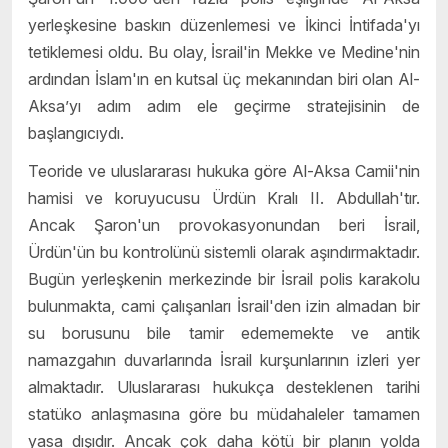
yerleşkesine baskın düzenlemesi ve İkinci İntifada'yı
tetiklemesi oldu. Bu olay, İsrail'in Mekke ve Medine'nin
ardından İslam'ın en kutsal üç mekanından biri olan Al-
Aksa’yı adım adım ele geçirme stratejisinin de
başlangıcıydı.
Teoride ve uluslararası hukuka göre Al-Aksa Camii'nin
hamisi ve koruyucusu Ürdün Kralı II. Abdullah'tır.
Ancak Şaron'un provokasyonundan beri İsrail,
Ürdün'ün bu kontrolünü sistemli olarak aşındırmaktadır.
Bugün yerleşkenin merkezinde bir İsrail polis karakolu
bulunmakta, cami çalışanları İsrail'den izin almadan bir
su borusunu bile tamir edememekte ve antik
namazgahın duvarlarında İsrail kurşunlarının izleri yer
almaktadır. Uluslararası hukukça desteklenen tarihi
statüko anlaşmasına göre bu müdahaleler tamamen
yasa dışıdır. Ancak çok daha kötü bir planın yolda