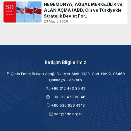
HEGEMONYA, AĞSAL MERKEZİLİK ve
ALAN AÇMA (ABD, Çin ve Türkiye’de
Stratejik Devlet For..
23 Mayıs 2026
İletişim Bilgilerimiz
Çetin Emeç Bulvarı Aşağı Öveçler Mah. 1330. Cad. No:12, 06460
Çankaya - Ankara
+90 312 473 80 41
+90 312 473 80 46
+90 530 926 41 13
sde@sde.org.tr