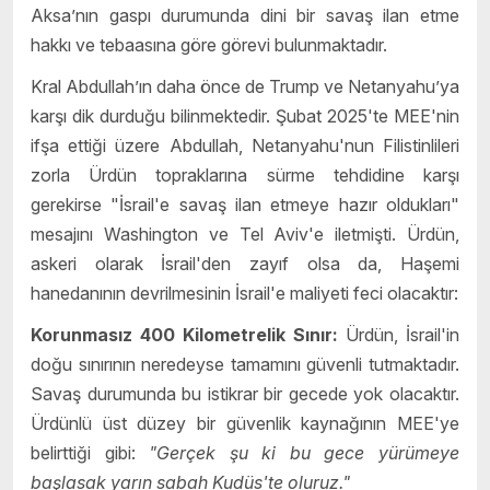
Aksa’nın gaspı durumunda dini bir savaş ilan etme
hakkı ve tebaasına göre görevi bulunmaktadır.
Kral Abdullah’ın daha önce de Trump ve Netanyahu’ya
karşı dik durduğu bilinmektedir. Şubat 2025'te MEE'nin
ifşa ettiği üzere Abdullah, Netanyahu'nun Filistinlileri
zorla Ürdün topraklarına sürme tehdidine karşı
gerekirse "İsrail'e savaş ilan etmeye hazır oldukları"
mesajını Washington ve Tel Aviv'e iletmişti. Ürdün,
askeri olarak İsrail'den zayıf olsa da, Haşemi
hanedanının devrilmesinin İsrail'e maliyeti feci olacaktır:
Korunmasız 400 Kilometrelik Sınır:
Ürdün, İsrail'in
doğu sınırının neredeyse tamamını güvenli tutmaktadır.
Savaş durumunda bu istikrar bir gecede yok olacaktır.
Ürdünlü üst düzey bir güvenlik kaynağının MEE'ye
belirttiği gibi:
"Gerçek şu ki bu gece yürümeye
başlasak yarın sabah Kudüs'te oluruz."