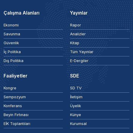
Çalışma Alanları
Yayınlar
Ekonomi
Rapor
Savunma
Analizler
Güvenlik
Kitap
İç Politika
Tüm Yayınlar
Dış Politika
E-Dergiler
Faaliyetler
SDE
Kongre
SD TV
Sempozyum
İletişim
Konferans
Üyelik
Beyin Fırtınası
Künye
EİK Toplantıları
Kurumsal