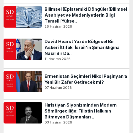
Bilimsel (Epistemik) Döngüler(Bilimsel
Asabiyet ve Medeniyetlerin Bilgi
Temelli Yükse..
26 Haziran 2026
David Hearst Yazdı: Bölgesel Bir
Askeri İttifak, İsrail'in Şımarıklığına
Nasıl Bir Da..
11 Haziran 2026
Ermenistan Seçimleri Nikol Paşinyan’a
Yeni Bir Zafer Getirecek mi?
07 Haziran 2026
Hıristiyan Siyonizminden Modern
Sömürgeciliğe: Filistin Halkının
Bitmeyen Düşmanları ..
03 Haziran 2026