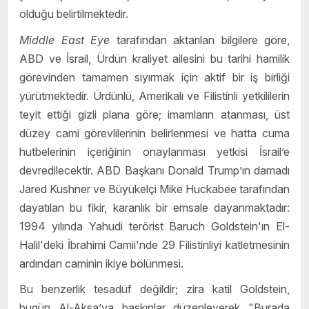
olduğu belirtilmektedir.
Middle East Eye
tarafından aktarılan bilgilere göre,
ABD ve İsrail, Ürdün kraliyet ailesini bu tarihi hamilik
görevinden tamamen sıyırmak için aktif bir iş birliği
yürütmektedir. Ürdünlü, Amerikalı ve Filistinli yetkililerin
teyit ettiği gizli plana göre; imamların atanması, üst
düzey cami görevlilerinin belirlenmesi ve hatta cuma
hutbelerinin içeriğinin onaylanması yetkisi İsrail’e
devredilecektir. ABD Başkanı Donald Trump’ın damadı
Jared Kushner ve Büyükelçi Mike Huckabee tarafından
dayatılan bu fikir, karanlık bir emsale dayanmaktadır:
1994 yılında Yahudi terörist Baruch Goldstein'ın El-
Halil'deki İbrahimi Camii'nde 29 Filistinliyi katletmesinin
ardından caminin ikiye bölünmesi.
Bu benzerlik tesadüf değildir; zira katil Goldstein,
bugün Al-Aksa’ya baskınlar düzenleyerek "Burada