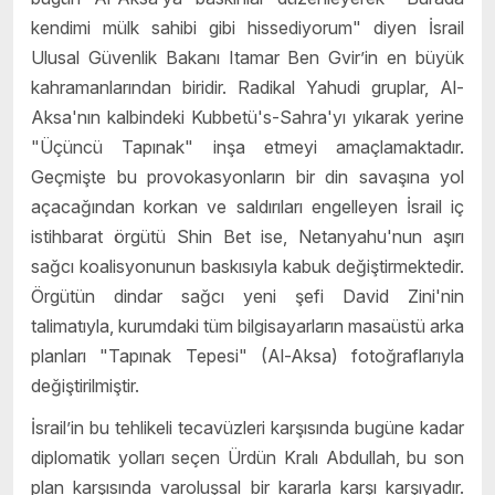
kendimi mülk sahibi gibi hissediyorum" diyen İsrail
Ulusal Güvenlik Bakanı Itamar Ben Gvir’in en büyük
kahramanlarından biridir. Radikal Yahudi gruplar, Al-
Aksa'nın kalbindeki Kubbetü's-Sahra'yı yıkarak yerine
"Üçüncü Tapınak" inşa etmeyi amaçlamaktadır.
Geçmişte bu provokasyonların bir din savaşına yol
açacağından korkan ve saldırıları engelleyen İsrail iç
istihbarat örgütü Shin Bet ise, Netanyahu'nun aşırı
sağcı koalisyonunun baskısıyla kabuk değiştirmektedir.
Örgütün dindar sağcı yeni şefi David Zini'nin
talimatıyla, kurumdaki tüm bilgisayarların masaüstü arka
planları "Tapınak Tepesi" (Al-Aksa) fotoğraflarıyla
değiştirilmiştir.
İsrail’in bu tehlikeli tecavüzleri karşısında bugüne kadar
diplomatik yolları seçen Ürdün Kralı Abdullah, bu son
plan karşısında varoluşsal bir kararla karşı karşıyadır.