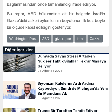
bağlanmasından önce tamamlandığı ifade ediliyor.
Bu rapor, ABD hükümetine ait bir belgede İsrail’in
Gazze’deki askerî eylemlerinin boyutunun ilk kez böyle
bir ölçüde kabul edildiğini gösteriyor.
Washington Post
ABD
gizli rapor
İsrail
Gazze
Diğer İçerikler
Dünyada Savaş Stresi Artarken
Nükleer Taktik Silahlar Tekrar Masaya
Geliyor
06 Ağustos 2026
Siyonizm Kalelerini Ardı Ardına
Kaybediyor, Şimdi de Michigan’da Yeni
Bir Mamdani: Ab..
06 Ağustos 2026
Trump Bir Taraftan Tehdit Ediyor,