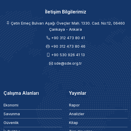
İletişim Bilgilerimiz
Çetin Emeç Bulvarı Aşağı Öveçler Mah. 1330. Cad. No:12, 06460
Çankaya - Ankara
+90 312 473 80 41
+90 312 473 80 46
+90 530 926 41 13
sde@sde.org.tr
Çalışma Alanları
Yayınlar
Ekonomi
Rapor
Savunma
Analizler
Güvenlik
Kitap