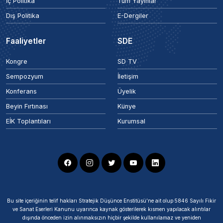
İç Politika
Tüm Yayınlar
Dış Politika
E-Dergiler
Faaliyetler
SDE
Kongre
SD TV
Sempozyum
İletişim
Konferans
Üyelik
Beyin Fırtınası
Künye
EİK Toplantıları
Kurumsal
Bu site içeriğinin telif hakları Stratejik Düşünce Enstitüsü’ne ait olup 5846 Sayılı Fikir
ve Sanat Eserleri Kanunu uyarınca kaynak gösterilerek kısmen yapılacak alıntılar
dışında önceden izin alınmaksızın hiçbir şekilde kullanılamaz ve yeniden