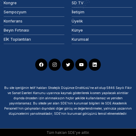
Kongre
SD TV
Sempozyum
İletişim
Konferans
Üyelik
Beyin Fırtınası
Künye
EİK Toplantıları
Kurumsal
Bu site içeriğinin telif hakları Stratejik Düşünce Enstitüsü’ne ait olup 5846 Sayılı Fikir
ve Sanat Eserleri Kanunu uyarınca kaynak gösterilerek kısmen yapılacak alıntılar
dışında önceden izin alınmaksızın hiçbir şekilde kullanılamaz ve yeniden
yayımlanamaz. Bu sitede yer alan SDE'nin kurumsal bilgileri ile SDE Akademik
Personeli'nin çalışmaları dışındaki diğer görüş ve değerlendirmeler, yalnızca yazarının
düşüncelerini yansıtmaktadır; SDE'nin kurumsal görüşünü temsil etmemektedir.
Tüm hakları SDE'ye aittir.