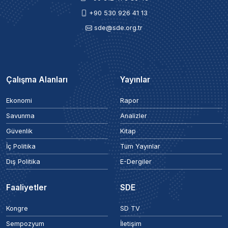
+90 530 926 41 13
sde@sde.org.tr
Çalışma Alanları
Yayınlar
Ekonomi
Rapor
Savunma
Analizler
Güvenlik
Kitap
İç Politika
Tüm Yayınlar
Dış Politika
E-Dergiler
Faaliyetler
SDE
Kongre
SD TV
Sempozyum
İletişim