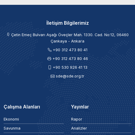
İletişim Bilgilerimiz
Çetin Emeç Bulvarı Aşağı Öveçler Mah. 1330. Cad. No:12, 06460
Çankaya - Ankara
+90 312 473 80 41
+90 312 473 80 46
+90 530 926 41 13
sde@sde.org.tr
Çalışma Alanları
Yayınlar
Ekonomi
Rapor
Savunma
Analizler