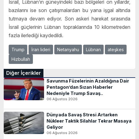
İsrail, Lübnan’ın güneyindeki bazı bölgeleri on yıllardır,
bazılarını ise son çatışmalardan bu yana işgal altında
tutmaya devam ediyor. Son askeri harekat sırasında
İsrail güçlerinin Lübnan topraklarında 10 kilometreden
fazla ilerlediği kaydedildi.
Trump
İran lideri
Netanyahu
Lübnan
ateşkes
Hizbullah
Diğer İçerikler
Savunma Füzelerinin Azaldığına Dair
Pentagon’dan Sızan Haberler
Nedeniyle Trump Savaş..
06 Ağustos 2026
Dünyada Savaş Stresi Artarken
Nükleer Taktik Silahlar Tekrar Masaya
Geliyor
06 Ağustos 2026