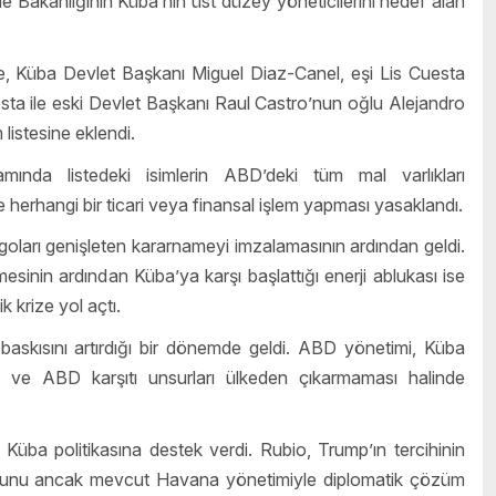
Bakanlığının Küba’nın üst düzey yöneticilerini hedef alan
, Küba Devlet Başkanı Miguel Diaz-Canel, eşi Lis Cuesta
a ile eski Devlet Başkanı Raul Castro’nun oğlu Alejandro
listesine eklendi.
mında listedeki isimlerin ABD’deki tüm mal varlıkları
 herhangi bir ticari veya finansal işlem yapması yasaklandı.
oları genişleten kararnameyi imzalamasının ardından geldi.
inin ardından Küba’ya karşı başlattığı enerji ablukası ise
k krize yol açtı.
askısını artırdığı bir dönemde geldi. ABD yönetimi, Küba
sı ve ABD karşıtı unsurları ülkeden çıkarmaması halinde
ba politikasına destek verdi. Rubio, Trump’ın tercihinin
duğunu ancak mevcut Havana yönetimiyle diplomatik çözüm