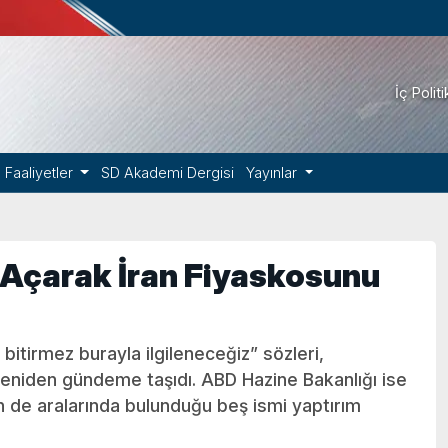
İç Polit
Faaliyetler
SD Akademi Dergisi
Yayınlar
 Açarak İran Fiyaskosunu
 bitirmez burayla ilgileneceğiz” sözleri,
yeniden gündeme taşıdı. ABD Hazine Bakanlığı ise
n de aralarında bulunduğu beş ismi yaptırım