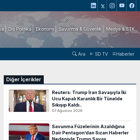
ika
Dış Politika
Ekonomi
Savunma & Güvenlik
Medya & STK
Ara
SD TV
Haberler
Diğer İçerikler
Reuters: Trump İran Savaşıyla İki
Ucu Kapalı Karanlık Bir Tünelde
Sıkışıp Kaldı..
07 Ağustos 2026
Savunma Füzelerinin Azaldığına
Dair Pentagon’dan Sızan Haberler
Nedeniyle Trump Savaş..