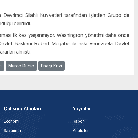
Devrimci Silahlı Kuvvetleri tarafından işletilen Grupo de
uğu belirtildi.
ulaması ilk kez yaşanmıyor. Washington yönetimi daha önce
evlet Başkanı Robert Mugabe ile eski Venezuela Devlet
arları almıştı.
ı
Marco Rubio
Enerji Krizi
Çalışma Alanları
Yayınlar
Ekonomi
Rapor
Savunma
Analizler