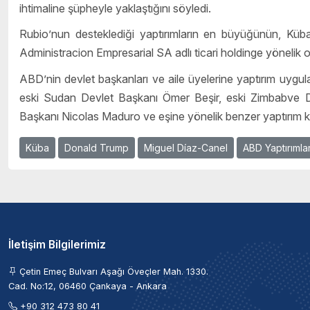
ihtimaline şüpheyle yaklaştığını söyledi.
Rubio’nun desteklediği yaptırımların en büyüğünün, Küba 
Administracion Empresarial SA adlı ticari holdinge yönelik old
ABD’nin devlet başkanları ve aile üyelerine yaptırım uyg
eski Sudan Devlet Başkanı Ömer Beşir, eski Zimbabve D
Başkanı Nicolas Maduro ve eşine yönelik benzer yaptırım kar
Küba
Donald Trump
Miguel Díaz-Canel
ABD Yaptırımlar
İletişim Bilgilerimiz
Çetin Emeç Bulvarı Aşağı Öveçler Mah. 1330.
Cad. No:12, 06460 Çankaya - Ankara
+90 312 473 80 41