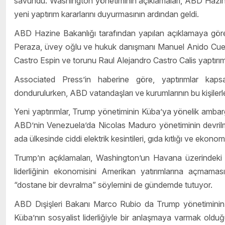
savundu. Washington yönetiminin açıklamaları, ABD Hazine 
yeni yaptırım kararlarını duyurmasının ardından geldi.
ABD Hazine Bakanlığı tarafından yapılan açıklamaya göre
Peraza, üvey oğlu ve hukuk danışmanı Manuel Anido Cuest
Castro Espin ve torunu Raul Alejandro Castro Calis yaptırım 
Associated Press’in haberine göre, yaptırımlar kapsa
dondurulurken, ABD vatandaşları ve kurumlarının bu kişilerle
Yeni yaptırımlar, Trump yönetiminin Küba’ya yönelik ambarg
ABD’nin Venezuela’da Nicolas Maduro yönetiminin devrilmes
ada ülkesinde ciddi elektrik kesintileri, gıda kıtlığı ve ekonomi
Trump’ın açıklamaları, Washington’un Havana üzerindeki b
liderliğinin ekonomisini Amerikan yatırımlarına açmama
“dostane bir devralma” söylemini de gündemde tutuyor.
ABD Dışişleri Bakanı Marco Rubio da Trump yönetiminin Kü
Küba’nın sosyalist liderliğiyle bir anlaşmaya varmak ol