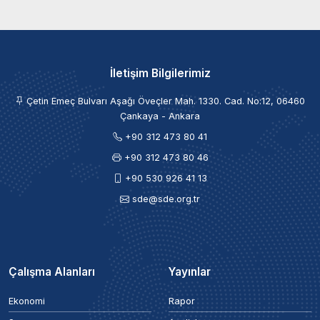
İletişim Bilgilerimiz
Çetin Emeç Bulvarı Aşağı Öveçler Mah. 1330. Cad. No:12, 06460
Çankaya - Ankara
+90 312 473 80 41
+90 312 473 80 46
+90 530 926 41 13
sde@sde.org.tr
Çalışma Alanları
Yayınlar
Ekonomi
Rapor