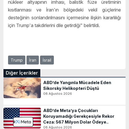
nükleer altyapının imhası, balistik füze üretiminin
kısıtlanması ve İran'ın bölgedeki vekil güçlerine
desteğinin sonlandırılmasını içermesine ilişkin kararlılığı
için Trump'a takdirlerini dile getirdiği" belirtildi.
Trump
İran
İsrail
Diğer İçerikler
ABD’de Yangınla Mücadele Eden
Sikorsky Helikopteri Düştü
08 Ağustos 2026
ABD’de Meta’ya Çocukları
Koruyamadığı Gerekçesiyle Rekor
Ceza: 567 Milyon Dolar Ödeye..
08 Ağustos 2026