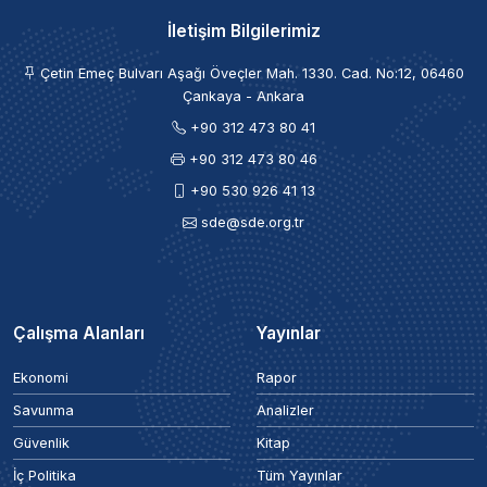
İletişim Bilgilerimiz
Çetin Emeç Bulvarı Aşağı Öveçler Mah. 1330. Cad. No:12, 06460
Çankaya - Ankara
+90 312 473 80 41
+90 312 473 80 46
+90 530 926 41 13
sde@sde.org.tr
Çalışma Alanları
Yayınlar
Ekonomi
Rapor
Savunma
Analizler
Güvenlik
Kitap
İç Politika
Tüm Yayınlar